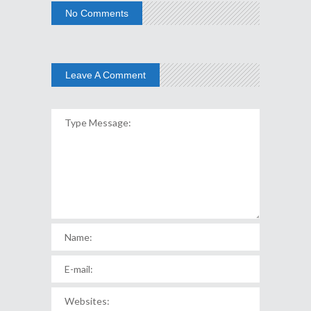
No Comments
Leave A Comment