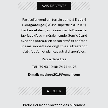
AVIS DE VENTE
Particulier vend un terrain borné
à Koubri
(Ouagadougou)
d’une superficie d’un (01)
hectare et demi, situé non loin de l’usine de
fabrique d’eau minérale Ilemdé. Semi clôturé
avec des poteaux en béton armé et abritant
une maisonnette de vingt tôles. Attestation
d’attribution et plan cadastral disponibles.
Prix à débattre
Tél : 79 43 40 18/ 74 74 11 25
E-mail:
masigue2019@gmail.com
A LOUER
Particulier met en location
des bureaux
à