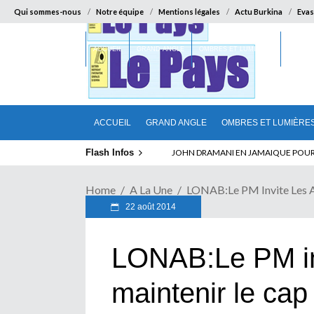
Qui sommes-nous
Notre équipe
Mentions légales
Actu Burkina
Evas
ACCUEIL
GRAND ANGLE
OMBRES ET LUMIÈRES
SUR LA
ACCUEIL
GRAND ANGLE
OMBRES ET LUMIÈRE
Flash Infos
ELECTION DE TALON A LA TETE DU SEN
JOHN DRAMANI EN JAMAIQUE POUR D
Home
A La Une
LONAB:Le PM Invite Les A
22 août 2014
LONAB:Le PM inv
maintenir le cap