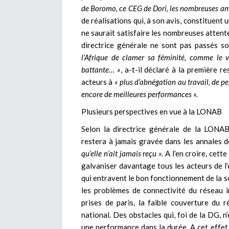
de Boromo, ce CEG de Dori, les nombreuses am
de réalisations qui, à son avis, constituent 
ne saurait satisfaire les nombreuses attente
directrice générale ne sont pas passés so
l’Afrique de clamer sa féminité, comme le v
battante… »
, a-t-il déclaré à la première r
acteurs à
« plus d’abnégation au travail, de pe
encore de meilleures performances ».
Plusieurs perspectives en vue à la LONAB
Selon la directrice générale de la LONAB
restera à jamais gravée dans les annales de 
qu’elle n’ait jamais reçu ».
A l’en croire, cett
galvaniser davantage tous les acteurs de l’e
qui entravent le bon fonctionnement de la so
les problèmes de connectivité du réseau i
prises de paris, la faible couverture du ré
national. Des obstacles qui, foi de la DG, n
une performance dans la durée. A cet effet, 