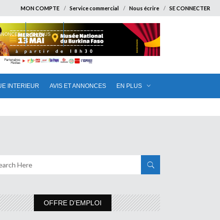
MON COMPTE
Service commercial
Nous écrire
SE CONNECTER
ANNONCES
EN PLUS
UE INTERIEUR
AVIS ET ANNONCES
EN PLUS
OFFRE D’EMPLOI