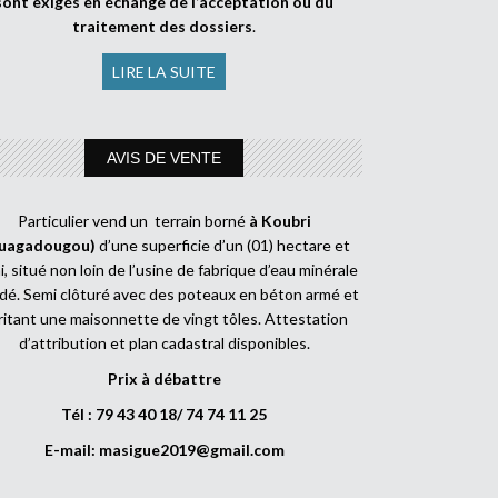
sont exigés en échange de l’acceptation ou du
traitement des dossiers
.
LIRE LA SUITE
AVIS DE VENTE
Particulier vend un terrain borné
à Koubri
uagadougou)
d’une superficie d’un (01) hectare et
, situé non loin de l’usine de fabrique d’eau minérale
dé. Semi clôturé avec des poteaux en béton armé et
ritant une maisonnette de vingt tôles. Attestation
d’attribution et plan cadastral disponibles.
Prix à débattre
Tél : 79 43 40 18/ 74 74 11 25
E-mail:
masigue2019@gmail.com