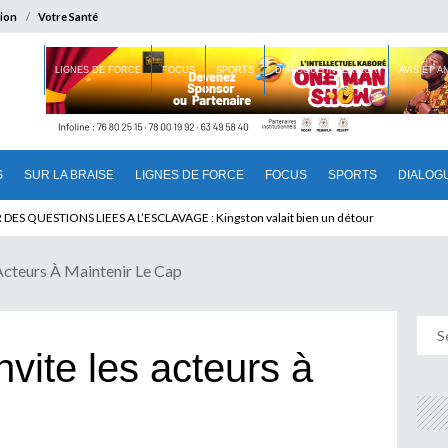
ion
Votre Santé
 BRAISE
LIGNES DE FORCE
FOCUS
SPORTS
DIALOGUE INTERIEUR
AVIS ET 
S
SUR LA BRAISE
LIGNES DE FORCE
FOCUS
SPORTS
DIALOG
AT BENINOIS : Quand Patrice quitte le pouvoir sans partir !
ES QUESTIONS LIEES A L’ESCLAVAGE : Kingston valait bien un détour
cteurs À Maintenir Le Cap
ite les acteurs à