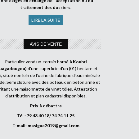
sont exigés en échange de l’acceptation ou du
traitement des dossiers
.
LIRE LA SUITE
AVIS DE VENTE
Particulier vend un terrain borné
à Koubri
uagadougou)
d’une superficie d’un (01) hectare et
, situé non loin de l’usine de fabrique d’eau minérale
dé. Semi clôturé avec des poteaux en béton armé et
ritant une maisonnette de vingt tôles. Attestation
d’attribution et plan cadastral disponibles.
Prix à débattre
Tél : 79 43 40 18/ 74 74 11 25
E-mail:
masigue2019@gmail.com