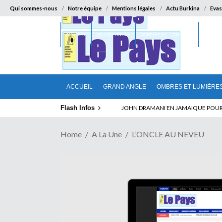
Qui sommes-nous
Notre équipe
Mentions légales
Actu Burkina
Evas
ACCUEIL
GRAND ANGLE
OMBRES ET LUMIÈRES
SUR LA
ACCUEIL
GRAND ANGLE
OMBRES ET LUMIÈRE
Flash Infos
ELECTION DE TALON A LA TETE DU SENA
Home
A La Une
L’ONCLE AU NEVEU