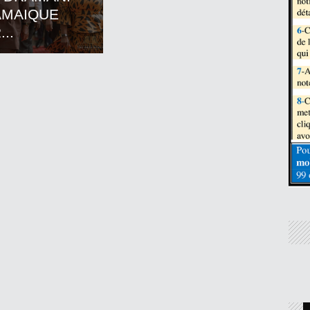
AMAIQUE
..