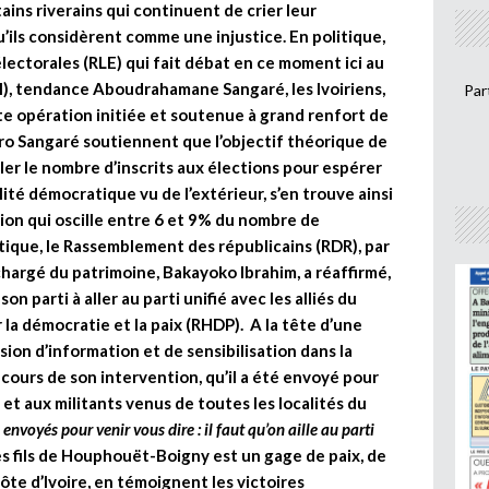
ains riverains qui continuent de crier leur
u’ils considèrent comme une injustice. En politique,
 électorales (RLE) qui fait débat en ce moment ici au
FPI), tendance Aboudrahamane Sangaré, les Ivoiriens,
Par
te opération initiée et soutenue à grand renfort de
ro Sangaré soutiennent que l’objectif théorique de
ler le nombre d’inscrits aux élections pour espérer
lité démocratique vu de l’extérieur, s’en trouve ainsi
tion qui oscille entre 6 et 9% du nombre de
tique, le Rassemblement des républicains (RDR), par
 chargé du patrimoine, Bakayoko Ibrahim, a réaffirmé,
 parti à aller au parti unifié avec les alliés du
 démocratie et la paix (RHDP). A la tête d’une
ssion d’information et de sensibilisation dans la
 cours de son intervention, qu’il a été envoyé pour
 et aux militants venus de toutes les localités du
 envoyés pour venir vous dire : il faut qu’on aille au parti
des fils de Houphouët-Boigny est un gage de paix, de
ôte d’Ivoire, en témoignent les victoires