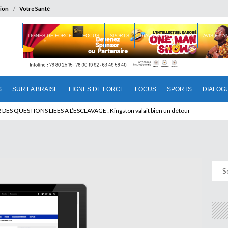
ion
Votre Santé
 BRAISE
LIGNES DE FORCE
FOCUS
SPORTS
DIALOGUE INTERIEUR
AVIS ET 
S
SUR LA BRAISE
LIGNES DE FORCE
FOCUS
SPORTS
DIALOG
T BENINOIS : Quand Patrice quitte le pouvoir sans partir !