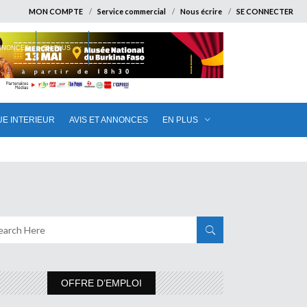
MON COMPTE
Service commercial
Nous écrire
SE CONNECTER
ANNONCES
EN PLUS
UE INTERIEUR
AVIS ET ANNONCES
EN PLUS
OFFRE D’EMPLOI