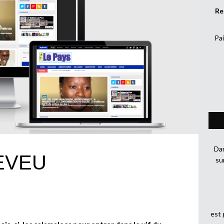
Re
Pai
Dan
EVEU
su
est