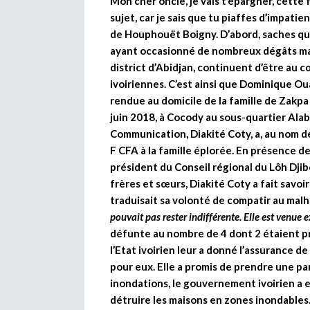
Mon cher oncle, je vais t’épargner, cette f
sujet, car je sais que tu piaffes d’impati
de Houphouët Boigny. D’abord, saches qu
ayant occasionné de nombreux dégâts mat
district d’Abidjan, continuent d’être au
ivoiriennes. C’est ainsi que Dominique O
rendue au domicile de la famille de Zakpa 
juin 2018, à Cocody au sous-quartier Alabra
Communication, Diakité Coty, a, au nom de
F CFA à la famille éplorée. En présence d
président du Conseil régional du Lôh Djibo
frères et sœurs, Diakité Coty a fait savo
traduisait sa volonté de compatir au malhe
pouvait pas rester indifférente. Elle est venue 
défunte au nombre de 4 dont 2 étaient pré
l’Etat ivoirien leur a donné l’assurance 
pour eux. Elle a promis de prendre une pa
inondations, le gouvernement ivoirien a 
détruire les maisons en zones inondables