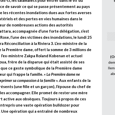
ois-ci, les salamalecs pour entrer dans le vif du
ence de savoir ce qui se passe présentement au pays
e les récentes inondations dues aux fortes averses
ériels et des pertes en vies humaines dans le
 cœur de nombreuses actions des autorités
uattara, accompagnée d’une forte délégation, s’est
Rose, l’une des victimes des inondations, le lundi 25
 Réconciliation à la Riviera 3. L’ex-ministre de la
 la Première dame, offert la somme de 3 millions de
e l’ex-ministre Zakpa Roland Kobenan et actuel
(O
ua, frère de la disparue qui était assisté de ses
demi
ir que ce geste symbolique de la Première dame
Ilem
ab
ur qui frappe la famille.
« La Première dame ne
exprimer sa compassion à la famille ».
Aux enfants de la
sents (une fille et un garçon), l’épouse du chef de
de les accompagner. Elle promet de rester une mère
rt active aux obsèques. Toujours à propos de ces
entrepris une vaste opération bulldozer pour
. Une opération qui a entraîné de nombreux