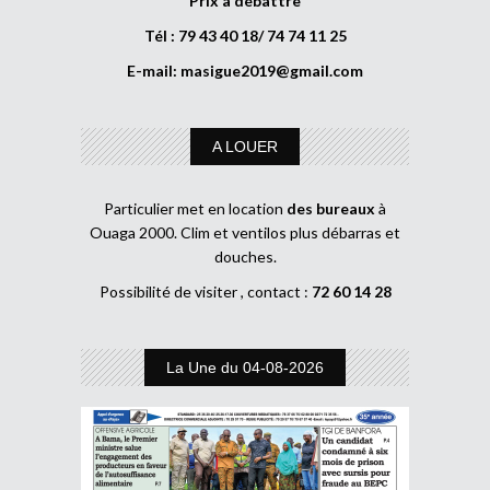
Prix à débattre
Tél : 79 43 40 18/ 74 74 11 25
E-mail:
masigue2019@gmail.com
A LOUER
Particulier met en location
des bureaux
à
Ouaga 2000. Clim et ventilos plus débarras et
douches.
Possibilité de visiter , contact :
72 60 14 28
La Une du 04-08-2026