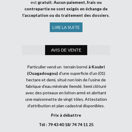
est
gratuit
.
Aucun paiement, frais ou
contrepartie ne sont exigés en échange de
l’acceptation ou du traitement des dossiers
.
LIRE LA SUITE
AVIS DE VENTE
Particulier vend un terrain borné
à Koubri
(Ouagadougou)
d’une superficie d’un (01)
hectare et demi, situé non loin de l’usine de
fabrique d’eau minérale Ilemdé. Semi clôturé
avec des poteaux en béton armé et abritant
une maisonnette de vingt tôles. Attestation
d’attribution et plan cadastral disponibles.
Prix à débattre
Tél : 79 43 40 18/ 74 74 11 25