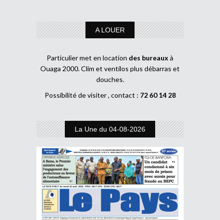
A LOUER
Particulier met en location
des bureaux
à
Ouaga 2000. Clim et ventilos plus débarras et
douches.
Possibilité de visiter , contact :
72 60 14 28
La Une du 04-08-2026