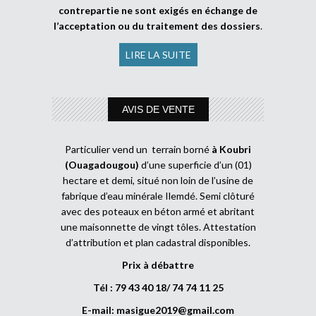
contrepartie ne sont exigés en échange de
l’acceptation ou du traitement des dossiers
.
LIRE LA SUITE
AVIS DE VENTE
Particulier vend un terrain borné
à Koubri
(Ouagadougou)
d’une superficie d’un (01)
hectare et demi, situé non loin de l’usine de
fabrique d’eau minérale Ilemdé. Semi clôturé
avec des poteaux en béton armé et abritant
une maisonnette de vingt tôles. Attestation
d’attribution et plan cadastral disponibles.
Prix à débattre
Tél : 79 43 40 18/ 74 74 11 25
E-mail:
masigue2019@gmail.com