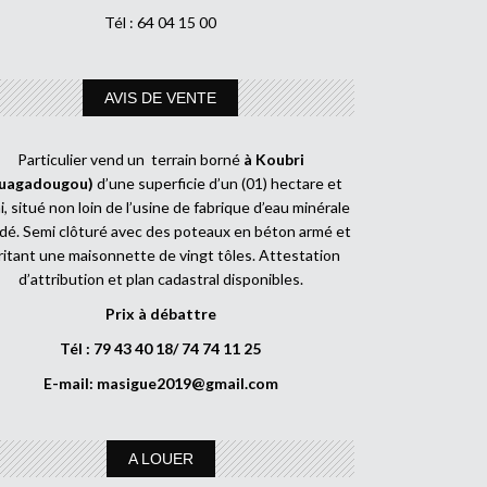
Tél : 64 04 15 00
AVIS DE VENTE
Particulier vend un terrain borné
à Koubri
uagadougou)
d’une superficie d’un (01) hectare et
, situé non loin de l’usine de fabrique d’eau minérale
dé. Semi clôturé avec des poteaux en béton armé et
ritant une maisonnette de vingt tôles. Attestation
d’attribution et plan cadastral disponibles.
Prix à débattre
Tél : 79 43 40 18/ 74 74 11 25
E-mail:
masigue2019@gmail.com
A LOUER