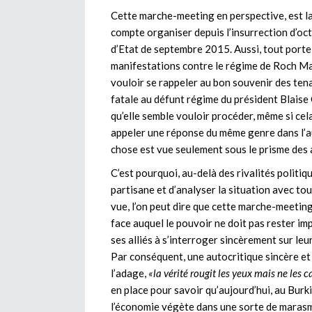
Cette marche-meeting en perspective, est l
compte organiser depuis l’insurrection d’oct
d’Etat de septembre 2015. Aussi, tout porte 
manifestations contre le régime de Roch Mar
vouloir se rappeler au bon souvenir des tena
fatale au défunt régime du président Blaise
qu’elle semble vouloir procéder, même si c
appeler une réponse du même genre dans l’au
chose est vue seulement sous le prisme des
C’est pourquoi, au-delà des rivalités politiq
partisane et d’analyser la situation avec tout
vue, l’on peut dire que cette marche-meetin
face auquel le pouvoir ne doit pas rester im
ses alliés à s’interroger sincèrement sur leur 
Par conséquent, une autocritique sincère et
l’adage,
«la vérité rougit les yeux mais ne les c
en place pour savoir qu’aujourd’hui, au Burk
l’économie végète dans une sorte de marasme 