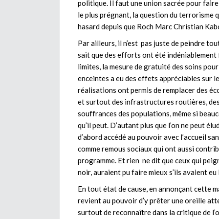
politique. Il faut une union sacrée pour fair
le plus prégnant, la question du terrorisme 
hasard depuis que Roch Marc Christian Kabo
Par ailleurs, il n’est pas juste de peindre to
sait que des efforts ont été indéniablement
limites, la mesure de gratuité des soins pou
enceintes a eu des effets appréciables sur l
réalisations ont permis de remplacer des éco
et surtout des infrastructures routières, d
souffrances des populations, même si beauc
qu’il peut. D’autant plus que l’on ne peut élu
d’abord accédé au pouvoir avec l’accueil sang
comme remous sociaux qui ont aussi contrib
programme. Et rien ne dit que ceux qui peign
noir, auraient pu faire mieux s’ils avaient e
En tout état de cause, en annonçant cette mar
revient au pouvoir d’y prêter une oreille atte
surtout de reconnaître dans la critique de l’o