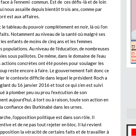
e face à l’ennemi commun. Est de ces défis-là et de loin
qui nous assaille depuis bientôt trois ans, comme par
ré est aux affaires.
ut le tableau du pouvoir complètement en noir, là où l’on
 faits. Notamment au niveau de la santé où malgré ses
r les enfants de moins de cinq ans et les femmes
es populations. Au niveau de l’éducation, de nombreuses
les sous paillotes. De même, dans le domaine de l’eau
es actions concrètes ont été posées pour soulager les
oup reste encore à faire. Le gouvernement fait donc ce
der le contexte difficile dans lequel le président Roch a
lant du 16 janvier 2016 et tout ce qui s’en est suivi
ué à plomber peu ou prou l’exécution de son
ent aujourd’hui, à tort ou à raison, toute son action en
u la confiance des Burkinabè dans les urnes.
che, l’opposition politique est dans son rôle. Il
ntive et de ne pas tout rejeter en bloc. Il lui revient
pposition la véracité de certains faits et de travailler à