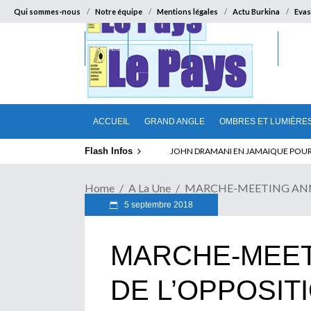
Qui sommes-nous
Notre équipe
Mentions légales
Actu Burkina
Evas
ACCUEIL
GRAND ANGLE
OMBRES ET LUMIÈRES
SUR LA
ACCUEIL
GRAND ANGLE
OMBRES ET LUMIÈRE
Flash Infos
ABSENCE PROLONGEE DE PAUL BIYA D
Home
A La Une
MARCHE-MEETING ANN
5 septembre 2018
MARCHE-MEE
DE L’OPPOSIT