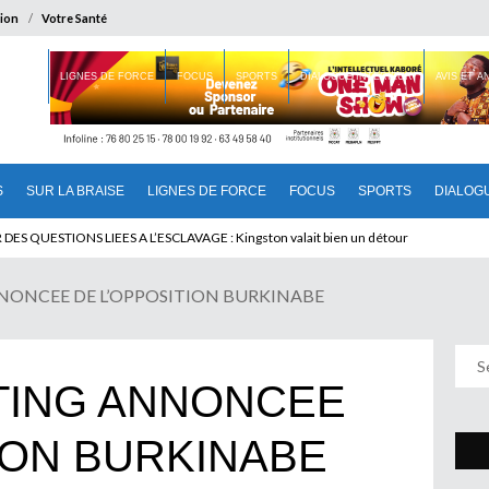
ion
Votre Santé
 BRAISE
LIGNES DE FORCE
FOCUS
SPORTS
DIALOGUE INTERIEUR
AVIS ET 
S
SUR LA BRAISE
LIGNES DE FORCE
FOCUS
SPORTS
DIALOG
U CAMEROUN : Qui pilote le Cameroun ?
ONCEE DE L’OPPOSITION BURKINABE
TING ANNONCEE
ION BURKINABE