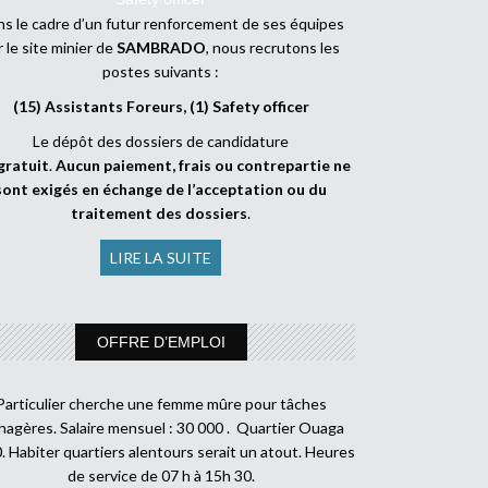
s le cadre d’un futur renforcement de ses équipes
r le site minier de
SAMBRADO
, nous recrutons les
postes suivants :
(15) Assistants Foreurs, (1) Safety officer
Le dépôt des dossiers de candidature
gratuit
.
Aucun paiement, frais ou contrepartie ne
sont exigés en échange de l’acceptation ou du
traitement des dossiers
.
LIRE LA SUITE
OFFRE D’EMPLOI
Particulier cherche une femme mûre pour tâches
agères. Salaire mensuel : 30 000 . Quartier Ouaga
. Habiter quartiers alentours serait un atout. Heures
de service de 07 h à 15h 30.