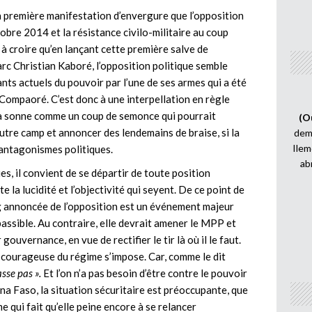
a première manifestation d’envergure que l’opposition
obre 2014 et la résistance civilo-militaire au coup
à croire qu’en lançant cette première salve de
c Christian Kaboré, l’opposition politique semble
nts actuels du pouvoir par l’une de ses armes qui a été
 Compaoré. C’est donc à une interpellation en règle
ela sonne comme un coup de semonce qui pourrait
(O
tre camp et annoncer des lendemains de braise, si la
demi
Ilem
 antagonismes politiques.
ab
ues, il convient de se départir de toute position
e la lucidité et l’objectivité qui seyent. De ce point de
g annoncée de l’opposition est un événement majeur
passible. Au contraire, elle devrait amener le MPP et
gouvernance, en vue de rectifier le tir là où il le faut.
 courageuse du régime s’impose. Car, comme le dit
asse pas ».
Et l’on n’a pas besoin d’être contre le pouvoir
ina Faso, la situation sécuritaire est préoccupante, que
qui fait qu’elle peine encore à se relancer