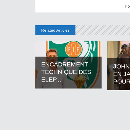
Related Articles
ENCADREMENT
JOHN
TECHNIQUE DES
EN J
ELEP...
POUR.