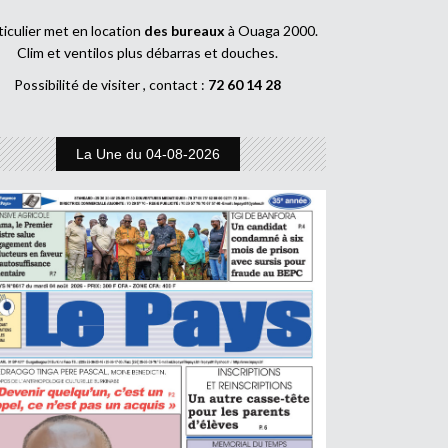
ticulier met en location
des bureaux
à Ouaga 2000.
Clim et ventilos plus débarras et douches.
Possibilité de visiter , contact :
72 60 14 28
La Une du 04-08-2026