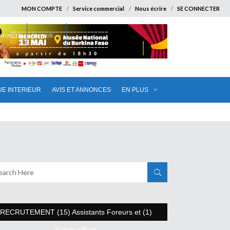
MON COMPTE
Service commercial
Nous écrire
SE CONNECTER
ANNONCES
EN PLUS
UE INTERIEUR
AVIS ET ANNONCES
EN PLUS
RECRUTEMENT (15) Assistants Foreurs et (1)
Safety officer