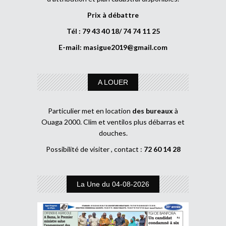
Prix à débattre
Tél : 79 43 40 18/ 74 74 11 25
E-mail:
masigue2019@gmail.com
A LOUER
Particulier met en location
des bureaux
à
Ouaga 2000. Clim et ventilos plus débarras et
douches.
Possibilité de visiter , contact :
72 60 14 28
La Une du 04-08-2026