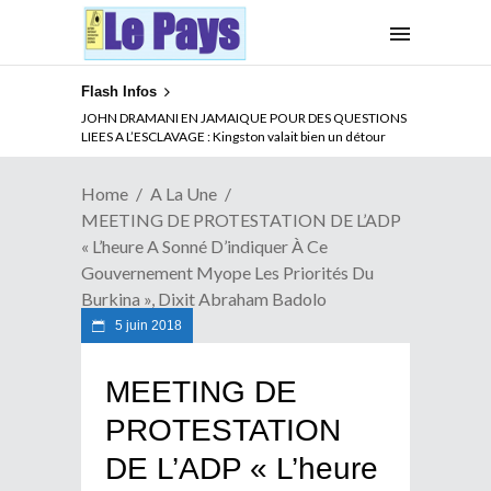
Flash Infos
ABSENCE PROLONGEE DE PAUL BIYA DU CAMEROUN :
JOHN DRAMANI EN JAMAIQUE POUR DES QUESTIONS
Qui pilote le Cameroun ?
LIEES A L’ESCLAVAGE : Kingston valait bien un détour
Home
A La Une
MEETING DE PROTESTATION DE L’ADP
« L’heure A Sonné D’indiquer À Ce
Gouvernement Myope Les Priorités Du
Burkina », Dixit Abraham Badolo
5 juin 2018
MEETING DE
PROTESTATION
DE L’ADP « L’heure