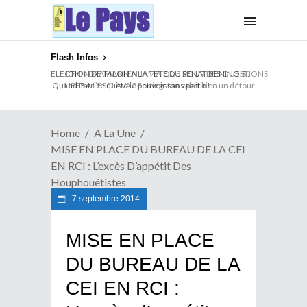
Flash Infos
ELECTION DE TALON A LA TETE DU SENAT BENINOIS :
Quand Patrice quitte le pouvoir sans partir !
Home
A La Une
MISE EN PLACE DU BUREAU DE LA CEI
EN RCI : L’excès D’appétit Des
Houphouétistes
7 septembre 2014
MISE EN PLACE
DU BUREAU DE LA
CEI EN RCI :