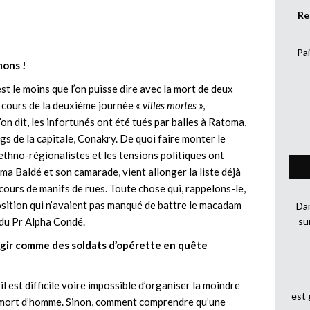
Re
Pai
mons !
t le moins que l’on puisse dire avec la mort de deux
 cours de la deuxième journée «
villes mortes
»,
’on dit, les infortunés ont été tués par balles à Ratoma,
gs de la capitale, Conakry. De quoi faire monter le
ethno-régionalistes et les tensions politiques ont
ima Baldé et son camarade, vient allonger la liste déjà
cours de manifs de rues. Toute chose qui, rappelons-le,
position qui n’avaient pas manqué de battre le macadam
Dan
 du Pr Alpha Condé.
su
agir comme des soldats d’opérette en quête
il est difficile voire impossible d’organiser la moindre
est
e mort d’homme. Sinon, comment comprendre qu’une