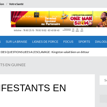
ion
Votre Santé
 BRAISE
LIGNES DE FORCE
FOCUS
SPORTS
DIALOGUE INTERIEUR
AVIS ET 
S
SUR LA BRAISE
LIGNES DE FORCE
FOCUS
SPORTS
DIALOG
T BENINOIS : Quand Patrice quitte le pouvoir sans partir !
TS EN GUINEE
IFESTANTS EN