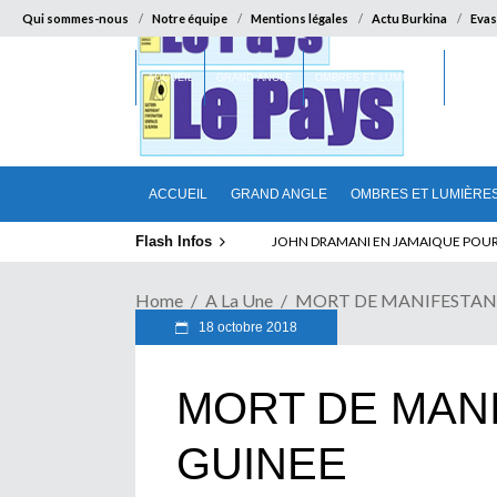
Qui sommes-nous
Notre équipe
Mentions légales
Actu Burkina
Evas
ACCUEIL
GRAND ANGLE
OMBRES ET LUMIÈRES
SUR LA
ACCUEIL
GRAND ANGLE
OMBRES ET LUMIÈRE
Flash Infos
ELECTION DE TALON A LA TETE DU SENA
Home
A La Une
MORT DE MANIFESTAN
18 octobre 2018
MORT DE MAN
GUINEE