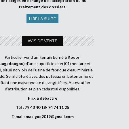
sont exigés en échange de l’acceptation ou du
traitement des dossiers
.
LIRE LA SUITE
AVIS DE VENTE
Particulier vend un terrain borné
à Koubri
uagadougou)
d’une superficie d’un (01) hectare et
, situé non loin de l’usine de fabrique d’eau minérale
dé. Semi clôturé avec des poteaux en béton armé et
ritant une maisonnette de vingt tôles. Attestation
d’attribution et plan cadastral disponibles.
Prix à débattre
Tél : 79 43 40 18/ 74 74 11 25
E-mail:
masigue2019@gmail.com