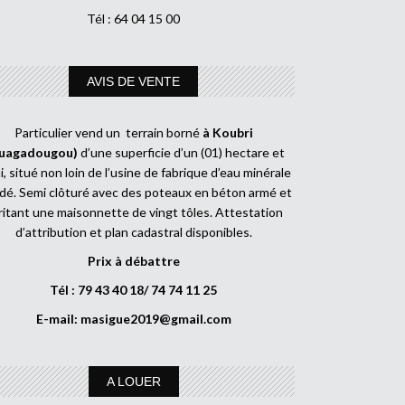
Tél : 64 04 15 00
AVIS DE VENTE
Particulier vend un terrain borné
à Koubri
uagadougou)
d’une superficie d’un (01) hectare et
, situé non loin de l’usine de fabrique d’eau minérale
dé. Semi clôturé avec des poteaux en béton armé et
ritant une maisonnette de vingt tôles. Attestation
d’attribution et plan cadastral disponibles.
Prix à débattre
Tél : 79 43 40 18/ 74 74 11 25
E-mail:
masigue2019@gmail.com
A LOUER