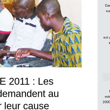
Dan
su
est
 2011 : Les
s demandent au
mén
2000
 leur cause