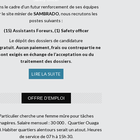
s le cadre d’un futur renforcement de ses équipes
r le site minier de
SAMBRADO
, nous recrutons les
postes suivants :
(15) Assistants Foreurs, (1) Safety officer
Le dépôt des dossiers de candidature
gratuit
.
Aucun paiement, frais ou contrepartie ne
sont exigés en échange de l’acceptation ou du
traitement des dossiers
.
LIRE LA SUITE
OFFRE D’EMPLOI
Particulier cherche une femme mûre pour tâches
agères. Salaire mensuel : 30 000 . Quartier Ouaga
. Habiter quartiers alentours serait un atout. Heures
de service de 07 h à 15h 30.