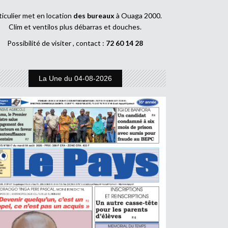
ticulier met en location
des bureaux
à Ouaga 2000.
Clim et ventilos plus débarras et douches.
Possibilité de visiter , contact :
72 60 14 28
La Une du 04-08-2026