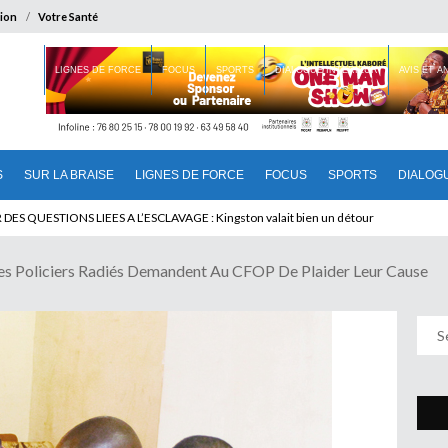
ion
Votre Santé
 BRAISE
LIGNES DE FORCE
FOCUS
SPORTS
DIALOGUE INTERIEUR
AVIS ET 
S
SUR LA BRAISE
LIGNES DE FORCE
FOCUS
SPORTS
DIALOG
T BENINOIS : Quand Patrice quitte le pouvoir sans partir !
 Policiers Radiés Demandent Au CFOP De Plaider Leur Cause