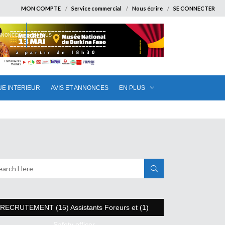
MON COMPTE
Service commercial
Nous écrire
SE CONNECTER
ANNONCES
EN PLUS
UE INTERIEUR
AVIS ET ANNONCES
EN PLUS
RECRUTEMENT (15) Assistants Foreurs et (1)
Safety officer