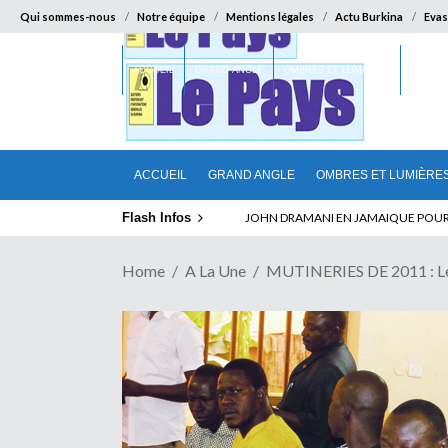
Qui sommes-nous
Notre équipe
Mentions légales
Actu Burkina
Evas
ACCUEIL
GRAND ANGLE
OMBRES ET LUMIÈRES
SUR LA
ACCUEIL
GRAND ANGLE
OMBRES ET LUMIÈRE
Flash Infos
ELECTION DE TALON A LA TETE DU SENA
Home
A La Une
MUTINERIES DE 2011 : Les