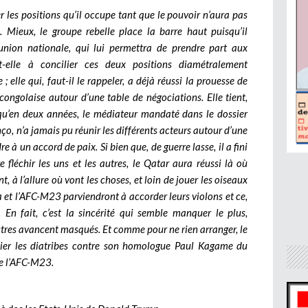
r les positions qu’il occupe tant que le pouvoir n’aura pas
Mieux, le groupe rebelle place la barre haut puisqu’il
nion nationale, qui lui permettra de prendre part aux
-t-elle à concilier ces deux positions diamétralement
; elle qui, faut-il le rappeler, a déjà réussi la prouesse de
 congolaise autour d’une table de négociations. Elle tient,
t qu’en deux années, le médiateur mandaté dans le dossier
nço, n’a jamais pu réunir les différents acteurs autour d’une
e à un accord de paix. Si bien que, de guerre lasse, il a fini
re fléchir les uns et les autres, le Qatar aura réussi là où
à l’allure où vont les choses, et loin de jouer les oiseaux
et l’AFC-M23 parviendront à accorder leurs violons et ce,
. En fait, c’est la sincérité qui semble manquer le plus,
autres avancent masqués. Et comme pour ne rien arranger, le
plier les diatribes contre son homologue Paul Kagame du
de l’AFC-M23.