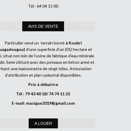
Tél : 64 04 15 00
AVIS DE VENTE
Particulier vend un terrain borné
à Koubri
uagadougou)
d’une superficie d’un (01) hectare et
, situé non loin de l’usine de fabrique d’eau minérale
dé. Semi clôturé avec des poteaux en béton armé et
ritant une maisonnette de vingt tôles. Attestation
d’attribution et plan cadastral disponibles.
Prix à débattre
Tél : 79 43 40 18/ 74 74 11 25
E-mail:
masigue2019@gmail.com
A LOUER