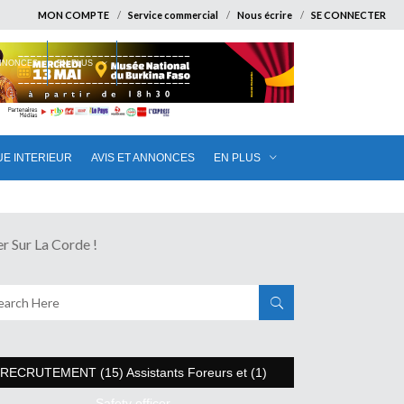
MON COMPTE
Service commercial
Nous écrire
SE CONNECTER
ANNONCES
EN PLUS
UE INTERIEUR
AVIS ET ANNONCES
EN PLUS
Sur La Corde !
RECRUTEMENT (15) Assistants Foreurs et (1)
Safety officer