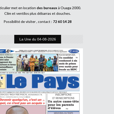
ticulier met en location
des bureaux
à Ouaga 2000.
Clim et ventilos plus débarras et douches.
Possibilité de visiter , contact :
72 60 14 28
La Une du 04-08-2026