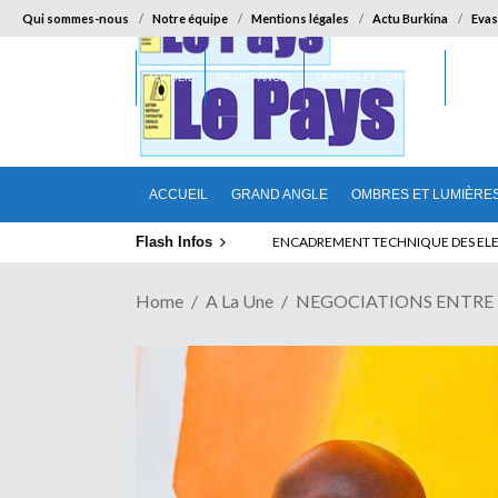
Qui sommes-nous
Notre équipe
Mentions légales
Actu Burkina
Evas
ACCUEIL
GRAND ANGLE
OMBRES ET LUMIÈRES
SUR LA
ACCUEIL
GRAND ANGLE
OMBRES ET LUMIÈRE
Flash Infos
JOHN DRAMANI EN JAMAIQUE POUR DES
Home
A La Une
NEGOCIATIONS ENTRE KIN