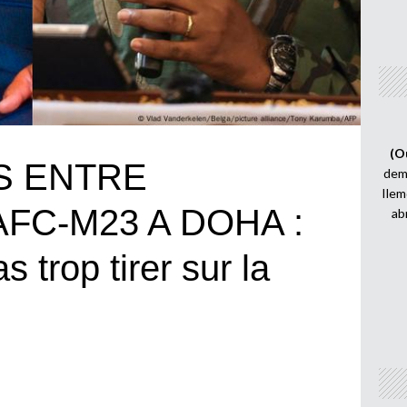
(O
S ENTRE
demi
Ilem
AFC-M23 A DOHA :
ab
s trop tirer sur la