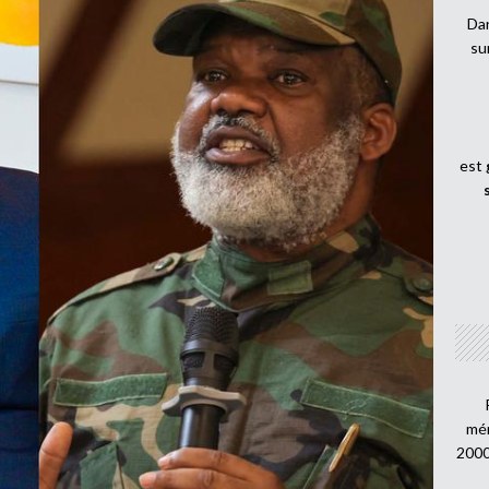
Dan
su
est
mén
2000