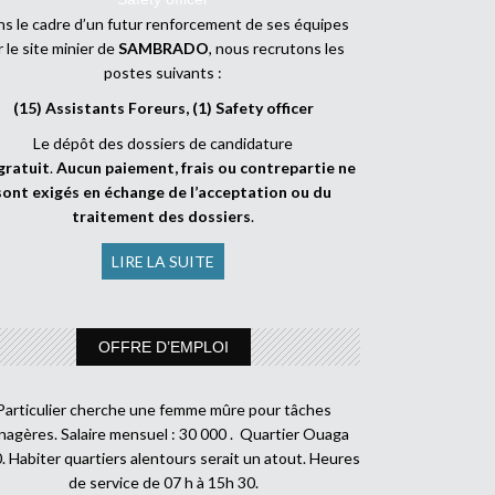
s le cadre d’un futur renforcement de ses équipes
r le site minier de
SAMBRADO
, nous recrutons les
postes suivants :
(15) Assistants Foreurs, (1) Safety officer
Le dépôt des dossiers de candidature
gratuit
.
Aucun paiement, frais ou contrepartie ne
sont exigés en échange de l’acceptation ou du
traitement des dossiers
.
LIRE LA SUITE
OFFRE D’EMPLOI
Particulier cherche une femme mûre pour tâches
agères. Salaire mensuel : 30 000 . Quartier Ouaga
. Habiter quartiers alentours serait un atout. Heures
de service de 07 h à 15h 30.