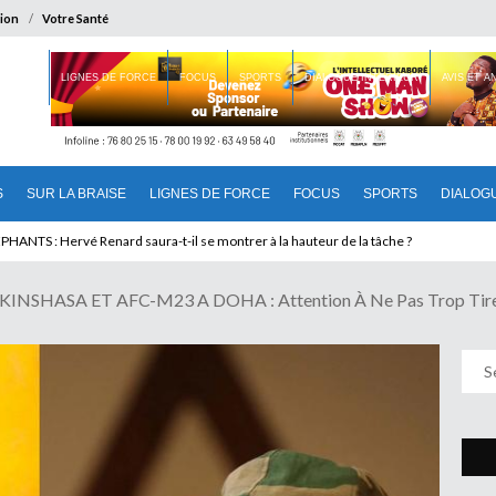
ion
Votre Santé
 BRAISE
LIGNES DE FORCE
FOCUS
SPORTS
DIALOGUE INTERIEUR
AVIS ET 
S
SUR LA BRAISE
LIGNES DE FORCE
FOCUS
SPORTS
DIALOG
 QUESTIONS LIEES A L’ESCLAVAGE : Kingston valait bien un détour
SHASA ET AFC-M23 A DOHA : Attention À Ne Pas Trop Tirer 