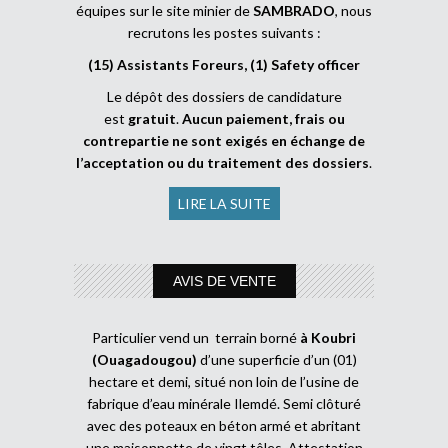
équipes sur le site minier de
SAMBRADO
, nous
recrutons les postes suivants :
(15) Assistants Foreurs, (1) Safety officer
Le dépôt des dossiers de candidature
est
gratuit
.
Aucun paiement, frais ou
contrepartie ne sont exigés en échange de
l’acceptation ou du traitement des dossiers
.
LIRE LA SUITE
AVIS DE VENTE
Particulier vend un terrain borné
à Koubri
(Ouagadougou)
d’une superficie d’un (01)
hectare et demi, situé non loin de l’usine de
fabrique d’eau minérale Ilemdé. Semi clôturé
avec des poteaux en béton armé et abritant
une maisonnette de vingt tôles. Attestation