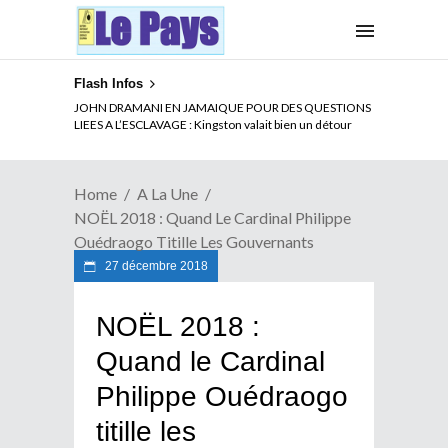
Flash Infos
ELECTION DE TALON A LA TETE DU SENAT BENINOIS :
JOHN DRAMANI EN JAMAIQUE POUR DES QUESTIONS
Quand Patrice quitte le pouvoir sans partir !
LIEES A L’ESCLAVAGE : Kingston valait bien un détour
Home
A La Une
NOËL 2018 : Quand Le Cardinal Philippe
Ouédraogo Titille Les Gouvernants
27 décembre 2018
NOËL 2018 :
Quand le Cardinal
Philippe Ouédraogo
titille les