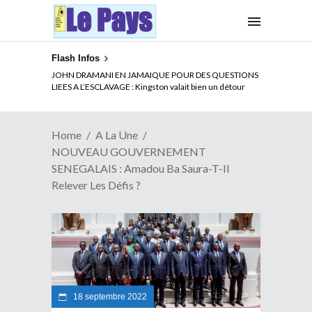
Flash Infos
ELECTION DE TALON A LA TETE DU SENAT BENINOIS :
JOHN DRAMANI EN JAMAIQUE POUR DES QUESTIONS
Quand Patrice quitte le pouvoir sans partir !
LIEES A L’ESCLAVAGE : Kingston valait bien un détour
Home
A La Une
NOUVEAU GOUVERNEMENT
SENEGALAIS : Amadou Ba Saura-T-Il
Relever Les Défis ?
18 septembre 2022