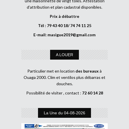
une maisonnette de vingt tôles. Attestation
d’attribution et plan cadastral disponibles.
Prix à débattre
Tél : 79 43 40 18/ 74 74 11 25
E-mail:
masigue2019@gmail.com
A LOUER
Particulier met en location
des bureaux
à
Ouaga 2000. Clim et ventilos plus débarras et
douches.
Possibilité de visiter , contact :
72 60 14 28
La Une du 04-08-2026