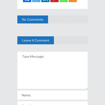
No Comments
Leave A Comment