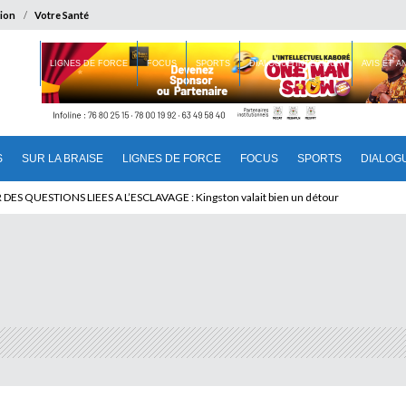
ion
Votre Santé
 BRAISE
LIGNES DE FORCE
FOCUS
SPORTS
DIALOGUE INTERIEUR
AVIS ET 
S
SUR LA BRAISE
LIGNES DE FORCE
FOCUS
SPORTS
DIALOG
 QUESTIONS LIEES A L’ESCLAVAGE : Kingston valait bien un détour