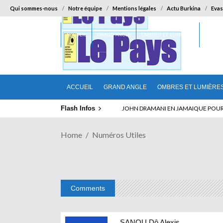
Qui sommes-nous
Notre équipe
Mentions légales
Actu Burkina
Evas
ACCUEIL
GRAND ANGLE
OMBRES ET LUMIÈRES
SUR LA
ACCUEIL
GRAND ANGLE
OMBRES ET LUMIÈRE
Flash Infos
JOHN DRAMANI EN JAMAIQUE POUR DES
Home
Numéros Utiles
Comments
SANOU Dô Alexis