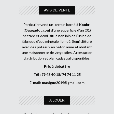
AVIS DE VENTE
Particulier vend un terrain borné
à Koubri
(Ouagadougou)
d’une superficie d’un (01)
hectare et demi, situé non loin de l’usine de
fabrique d’eau minérale Ilemdé. Semi clôturé
avec des poteaux en béton armé et abritant
une maisonnette de vingt tôles. Attestation
d’attribution et plan cadastral disponibles.
Prix à débattre
Tél : 79 43 40 18/ 74 74 11 25
E-mail:
masigue2019@gmail.com
A LOUER