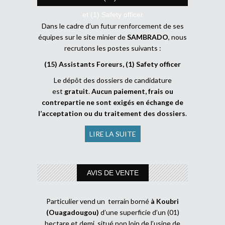
et (1) Safety officer
Dans le cadre d’un futur renforcement de ses
équipes sur le site minier de
SAMBRADO
, nous
recrutons les postes suivants :
(15) Assistants Foreurs, (1) Safety officer
Le dépôt des dossiers de candidature
est
gratuit
.
Aucun paiement, frais ou
contrepartie ne sont exigés en échange de
l’acceptation ou du traitement des dossiers
.
LIRE LA SUITE
AVIS DE VENTE
Particulier vend un terrain borné
à Koubri
(Ouagadougou)
d’une superficie d’un (01)
hectare et demi, situé non loin de l’usine de