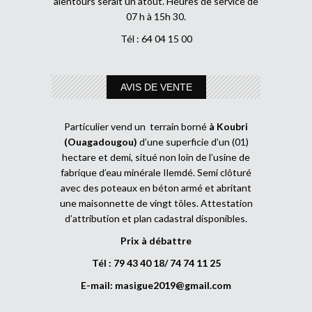
alentours serait un atout. Heures de service de
07 h à 15h 30.
Tél : 64 04 15 00
AVIS DE VENTE
Particulier vend un terrain borné
à Koubri
(Ouagadougou)
d’une superficie d’un (01)
hectare et demi, situé non loin de l’usine de
fabrique d’eau minérale Ilemdé. Semi clôturé
avec des poteaux en béton armé et abritant
une maisonnette de vingt tôles. Attestation
d’attribution et plan cadastral disponibles.
Prix à débattre
Tél : 79 43 40 18/ 74 74 11 25
E-mail:
masigue2019@gmail.com