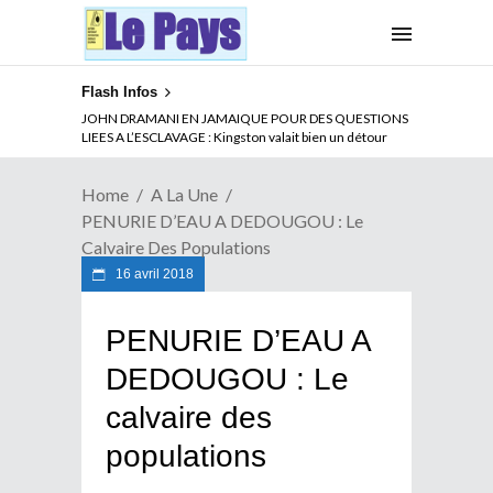
Flash Infos
ABSENCE PROLONGEE DE PAUL BIYA DU CAMEROUN :
JOHN DRAMANI EN JAMAIQUE POUR DES QUESTIONS
Qui pilote le Cameroun ?
LIEES A L’ESCLAVAGE : Kingston valait bien un détour
Home
A La Une
PENURIE D’EAU A DEDOUGOU : Le
Calvaire Des Populations
16 avril 2018
PENURIE D’EAU A
DEDOUGOU : Le
calvaire des
populations