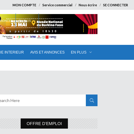
MON COMPTE
Service commercial
Nous écrire
SE CONNECTER
ANNONCES
EN PLUS
UE INTERIEUR
AVIS ET ANNONCES
EN PLUS
OFFRE D’EMPLOI