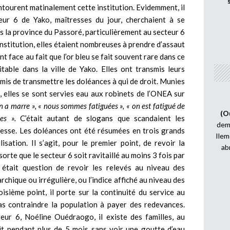
tourent matinalement cette institution. Evidemment, il
ur 6 de Yako, maîtresses du jour, cherchaient à se
s la province du Passoré, particulièrement au secteur 6
institution, elles étaient nombreuses à prendre d’assaut
 face au fait que l’or bleu se fait souvent rare dans ce
itable dans la ville de Yako. Elles ont transmis leurs
omis de transmettre les doléances à qui de droit. Munies
 elles se sont servies eau aux robinets de l’ONEA sur
en a marre », « nous sommes fatiguées », « on est fatigué de
(O
es ».
C’était autant de slogans que scandaient les
demi
tresse. Les doléances ont été résumées en trois grands
Ilem
isation. Il s’agit, pour le premier point, de revoir la
ab
 sorte que le secteur 6 soit ravitaillé au moins 3 fois par
l était question de revoir les relevés au niveau des
chique ou irrégulière, ou l’indice affiché au niveau des
isième point, il porte sur la continuité du service au
as contraindre la population à payer des redevances.
eur 6, Noéline Ouédraogo, il existe des familles, au
uit pendant plus de 5 mois sans voir une goutte d’eau