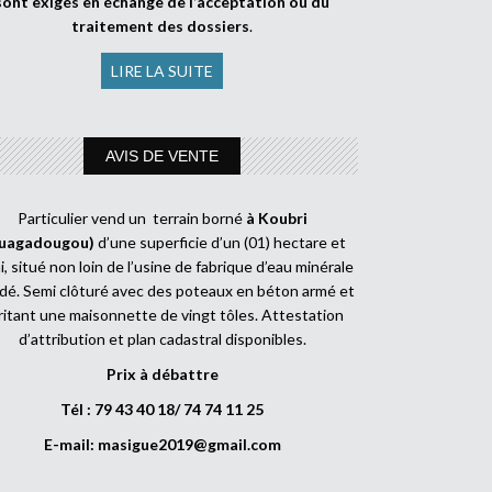
sont exigés en échange de l’acceptation ou du
traitement des dossiers
.
LIRE LA SUITE
AVIS DE VENTE
Particulier vend un terrain borné
à Koubri
uagadougou)
d’une superficie d’un (01) hectare et
, situé non loin de l’usine de fabrique d’eau minérale
dé. Semi clôturé avec des poteaux en béton armé et
ritant une maisonnette de vingt tôles. Attestation
d’attribution et plan cadastral disponibles.
Prix à débattre
Tél : 79 43 40 18/ 74 74 11 25
E-mail:
masigue2019@gmail.com