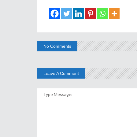
No Comments
Leave A Comment