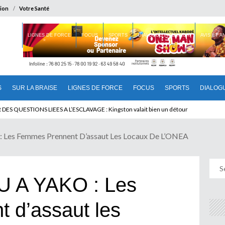
ion
Votre Santé
 BRAISE
LIGNES DE FORCE
FOCUS
SPORTS
DIALOGUE INTERIEUR
AVIS ET 
S
SUR LA BRAISE
LIGNES DE FORCE
FOCUS
SPORTS
DIALOG
T BENINOIS : Quand Patrice quitte le pouvoir sans partir !
Les Femmes Prennent D’assaut Les Locaux De L’ONEA
 A YAKO : Les
 d’assaut les