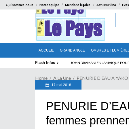
Qui sommes-nous
Notre équipe
Mentions légales
Actu Burkina
Evas
ACCUEIL
GRAND ANGLE
OMBRES ET LUMIÈRES
SUR LA
ACCUEIL
GRAND ANGLE
OMBRES ET LUMIÈRE
Flash Infos
ELECTION DE TALON A LA TETE DU SENA
Home
A La Une
PENURIE D’EAU A YAKO : 
17 mai 2018
PENURIE D’EAU
femmes prennent