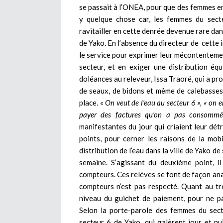
se passait à l’ONEA, pour que des femmes en
y quelque chose car, les femmes du secte
ravitailler en cette denrée devenue rare dan
de Yako. En l’absence du directeur de cette 
le service pour exprimer leur mécontentement
secteur, et en exiger une distribution équ
doléances au releveur, Issa Traoré, qui a pr
de seaux, de bidons et même de calebasses,
place.
« On veut de l’eau au secteur 6 », « on 
payer des factures qu’on a pas consommé
manifestantes du jour qui criaient leur dé
points, pour cerner les raisons de la mobil
distribution de l’eau dans la ville de Yako de
semaine. S’agissant du deuxième point, i
compteurs. Ces reléves se font de façon anar
compteurs n’est pas respecté. Quant au tro
niveau du guichet de paiement, pour ne p
Selon la porte-parole des femmes du sect
secteur 6 de Yako, qui galèrent jour et n