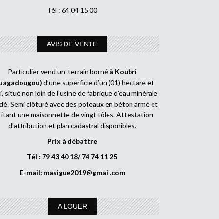
Tél : 64 04 15 00
AVIS DE VENTE
Particulier vend un terrain borné
à Koubri
uagadougou)
d’une superficie d’un (01) hectare et
, situé non loin de l’usine de fabrique d’eau minérale
dé. Semi clôturé avec des poteaux en béton armé et
ritant une maisonnette de vingt tôles. Attestation
d’attribution et plan cadastral disponibles.
Prix à débattre
Tél : 79 43 40 18/ 74 74 11 25
E-mail:
masigue2019@gmail.com
A LOUER