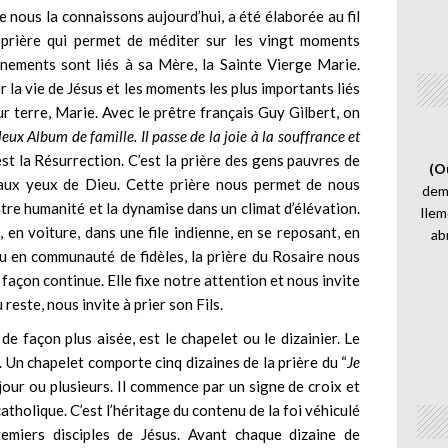
e nous la connaissons aujourd’hui, a été élaborée au fil
 prière qui permet de méditer sur les vingt moments
énements sont liés à sa Mère, la Sainte Vierge Marie.
 la vie de Jésus et les moments les plus importants liés
sur terre, Marie. Avec le prêtre français Guy Gilbert, on
eux Album de famille. Il passe de la joie à la souffrance et
est la Résurrection. C’est la prière des gens pauvres de
(O
 aux yeux de Dieu. Cette prière nous permet de nous
demi
re humanité et la dynamise dans un climat d’élévation.
Ilem
 en voiture, dans une file indienne, en se reposant, en
ab
ou en communauté de fidèles, la prière du Rosaire nous
açon continue. Elle fixe notre attention et nous invite
reste, nous invite à prier son Fils.
de façon plus aisée, est le chapelet ou le dizainier. Le
 Un chapelet comporte cinq dizaines de la prière du “
Je
jour ou plusieurs. Il commence par un signe de croix et
 catholique. C’est l’héritage du contenu de la foi véhiculé
remiers disciples de Jésus. Avant chaque dizaine de