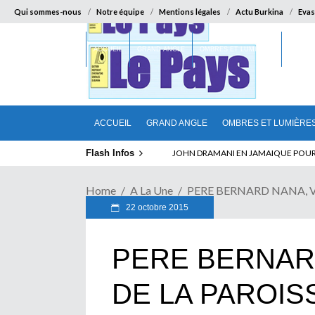
Qui sommes-nous
Notre équipe
Mentions légales
Actu Burkina
Evas
ACCUEIL
GRAND ANGLE
OMBRES ET LUMIÈRES
SUR LA
ACCUEIL
GRAND ANGLE
OMBRES ET LUMIÈRE
Flash Infos
JOHN DRAMANI EN JAMAIQUE POUR DES
Home
A La Une
PERE BERNARD NANA, VIC
22 octobre 2015
PERE BERNARD
DE LA PAROIS