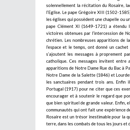
solennellement la récitation du Rosaire, l
l’Eglise. Le pape Grégoire XIII (1502-1585)
les églises qui possèdent une chapelle ou u
pape Clément XI (1649-1721) a étendu la 
victoires obtenues par l’intercession de
chrétien. Les nombreuses apparitions de l
l’espace et le temps, ont donné un cachet 
s’ajoutent les messages à proprement parl
catholique. Ces messages invitent entre a
apparitions de Notre Dame Rue du Bac à Par
Notre Dame de la Salette (1846) et Lourdes
les sanctuaires pendant trois ans. Enfin
Portugal (1917) pour ne citer que ces exemp
encourager et à soutenir le regard que port
que bien spirituel de grande valeur. Enfin, 
communautés qui ont fait une expérience de l
Rosaire est un trésor inestimable pour la q
terre, dans les combats de tous les jours et d