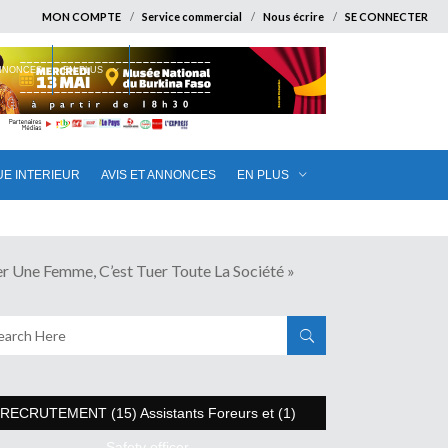
MON COMPTE
Service commercial
Nous écrire
SE CONNECTER
ANNONCES
EN PLUS
UE INTERIEUR
AVIS ET ANNONCES
EN PLUS
 Femme, C’est Tuer Toute La Société »
RECRUTEMENT (15) Assistants Foreurs et (1)
Safety officer