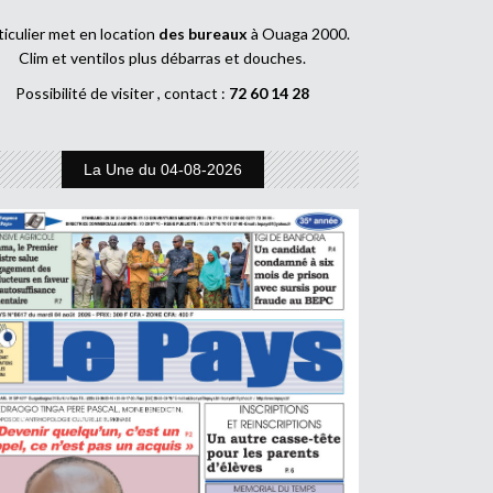
ticulier met en location
des bureaux
à Ouaga 2000.
Clim et ventilos plus débarras et douches.
Possibilité de visiter , contact :
72 60 14 28
La Une du 04-08-2026