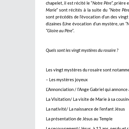
chapelet, il est récité le “
Notre Père
“, prière
Marie”
sont récités à la suite du
“Notre Père
sont précédés de l’évocation d’un des vingt
dizaines (Une évocation d’un mystère, un
“N
“Gloire au Père”
.
Quels sont les vingt mystères du rosaire ?
Les vingt mystères du rosaire sont notamme
– Les mystères joyeux
L’Annonciation / l’Ange Gabriel qui annonce
La Visitation/ La visite de Marie à sa cousi
La nativité/ La naissance de l’enfant Jésus
La présentation de Jésus au Temple
Le recouvrement/ Jésus, à 12 ans, perdu et