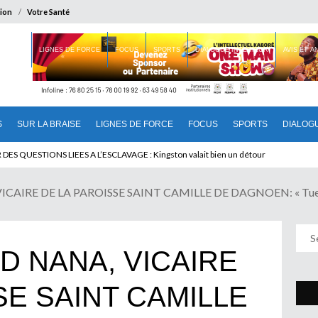
ion
Votre Santé
 BRAISE
LIGNES DE FORCE
FOCUS
SPORTS
DIALOGUE INTERIEUR
AVIS ET 
S
SUR LA BRAISE
LIGNES DE FORCE
FOCUS
SPORTS
DIALOG
 QUESTIONS LIEES A L’ESCLAVAGE : Kingston valait bien un détour
AIRE DE LA PAROISSE SAINT CAMILLE DE DAGNOEN: « Tuer Une
 NANA, VICAIRE
SE SAINT CAMILLE