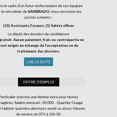
s le cadre d’un futur renforcement de ses équipes
r le site minier de
SAMBRADO
, nous recrutons les
postes suivants :
(15) Assistants Foreurs, (1) Safety officer
Le dépôt des dossiers de candidature
gratuit
.
Aucun paiement, frais ou contrepartie ne
sont exigés en échange de l’acceptation ou du
traitement des dossiers
.
LIRE LA SUITE
OFFRE D’EMPLOI
Particulier cherche une femme mûre pour tâches
agères. Salaire mensuel : 30 000 . Quartier Ouaga
. Habiter quartiers alentours serait un atout. Heures
de service de 07 h à 15h 30.