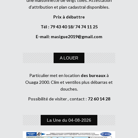
une maisonnette de vingt tôles. Attestation
d’attribution et plan cadastral disponibles.
Prix à débattre
Tél : 79 43 40 18/ 74 74 11 25
E-mail:
masigue2019@gmail.com
A LOUER
Particulier met en location
des bureaux
à
Ouaga 2000. Clim et ventilos plus débarras et
douches.
Possibilité de visiter , contact :
72 60 14 28
La Une du 04-08-2026