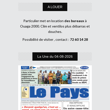
A LOUER
Particulier met en location
des bureaux
à
Ouaga 2000. Clim et ventilos plus débarras et
douches.
Possibilité de visiter , contact :
72 60 14 28
La Une du 04-08-2026