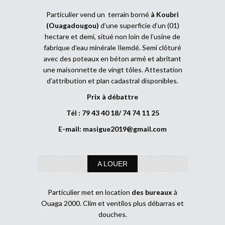
Particulier vend un terrain borné
à Koubri
(Ouagadougou)
d’une superficie d’un (01)
hectare et demi, situé non loin de l’usine de
fabrique d’eau minérale Ilemdé. Semi clôturé
avec des poteaux en béton armé et abritant
une maisonnette de vingt tôles. Attestation
d’attribution et plan cadastral disponibles.
Prix à débattre
Tél : 79 43 40 18/ 74 74 11 25
E-mail:
masigue2019@gmail.com
A LOUER
Particulier met en location
des bureaux
à
Ouaga 2000. Clim et ventilos plus débarras et
douches.