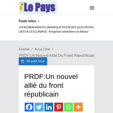
Flash Infos
ELECTION DE TALON A LA TETE DU SENAT BENINOIS :
JOHN DRAMANI EN JAMAIQUE POUR DES QUESTIONS
Quand Patrice quitte le pouvoir sans partir !
LIEES A L’ESCLAVAGE : Kingston valait bien un détour
Home
A La Une
PRDF:Un Nouvel Allié Du Front Républicain
26 août 2014
PRDF:Un nouvel
allié du front
républicain