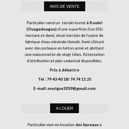
AVIS DE VENTE
Particulier vend un terrain borné
à Koubri
(Ouagadougou)
d’une superficie d’un (01)
hectare et demi, situé non loin de l’usine de
fabrique d’eau minérale Ilemdé. Semi clôturé
avec des poteaux en béton armé et abritant
une maisonnette de vingt tôles. Attestation
d’attribution et plan cadastral disponibles.
Prix à débattre
Tél : 79 43 40 18/ 74 74 11 25
E-mail:
masigue2019@gmail.com
A LOUER
Particulier met en location
des bureaux
à