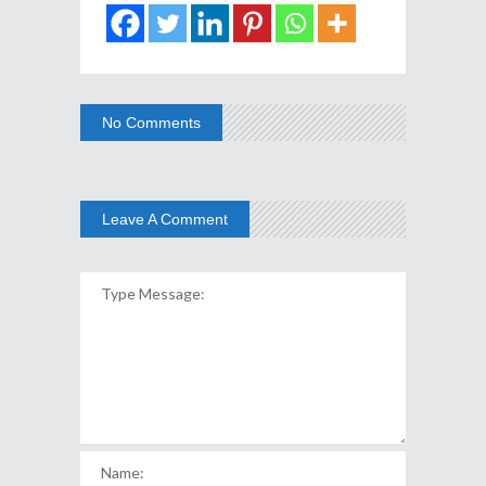
No Comments
Leave A Comment