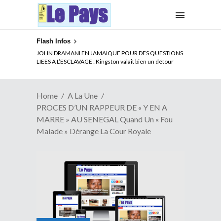
Flash Infos
ELECTION DE TALON A LA TETE DU SENAT BENINOIS :
JOHN DRAMANI EN JAMAIQUE POUR DES QUESTIONS
Quand Patrice quitte le pouvoir sans partir !
LIEES A L’ESCLAVAGE : Kingston valait bien un détour
Home
A La Une
PROCES D’UN RAPPEUR DE « Y EN A
MARRE » AU SENEGAL Quand Un « Fou
Malade » Dérange La Cour Royale