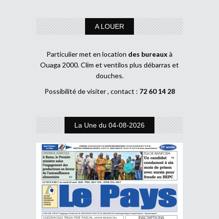
A LOUER
Particulier met en location
des bureaux
à
Ouaga 2000. Clim et ventilos plus débarras et
douches.
Possibilité de visiter , contact :
72 60 14 28
La Une du 04-08-2026