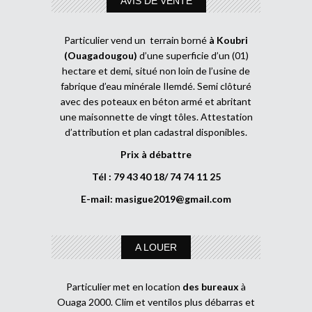
AVIS DE VENTE
Particulier vend un terrain borné
à Koubri
(Ouagadougou)
d’une superficie d’un (01)
hectare et demi, situé non loin de l’usine de
fabrique d’eau minérale Ilemdé. Semi clôturé
avec des poteaux en béton armé et abritant
une maisonnette de vingt tôles. Attestation
d’attribution et plan cadastral disponibles.
Prix à débattre
Tél : 79 43 40 18/ 74 74 11 25
E-mail:
masigue2019@gmail.com
A LOUER
Particulier met en location
des bureaux
à
Ouaga 2000. Clim et ventilos plus débarras et