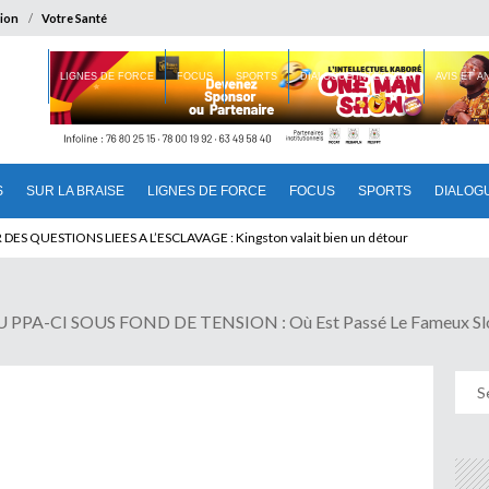
ion
Votre Santé
 BRAISE
LIGNES DE FORCE
FOCUS
SPORTS
DIALOGUE INTERIEUR
AVIS ET 
S
SUR LA BRAISE
LIGNES DE FORCE
FOCUS
SPORTS
DIALOG
T BENINOIS : Quand Patrice quitte le pouvoir sans partir !
I SOUS FOND DE TENSION : Où Est Passé Le Fameux Slogan