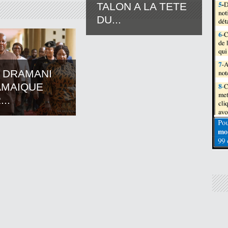
TALON A LA TETE
DU...
 DRAMANI
AMAIQUE
..