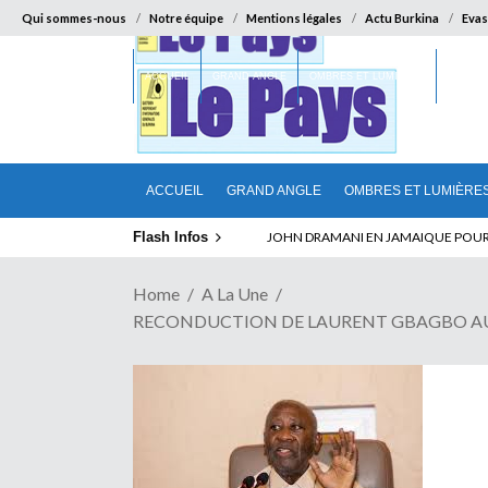
Qui sommes-nous
Notre équipe
Mentions légales
Actu Burkina
Evas
ACCUEIL
GRAND ANGLE
OMBRES ET LUMIÈRES
SUR LA
ACCUEIL
GRAND ANGLE
OMBRES ET LUMIÈRE
Flash Infos
ELECTION DE TALON A LA TETE DU SENA
Home
A La Une
RECONDUCTION DE LAURENT GBAGBO AU PPA-C