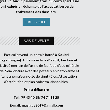
gratuit
.
Aucun paiement, frais ou contrepartie ne
sont exigés en échange de l’acceptation ou du
traitement des dossiers
.
LIRE LA SUITE
AVIS DE VENTE
Particulier vend un terrain borné
à Koubri
uagadougou)
d’une superficie d’un (01) hectare et
, situé non loin de l’usine de fabrique d’eau minérale
dé. Semi clôturé avec des poteaux en béton armé et
ritant une maisonnette de vingt tôles. Attestation
d’attribution et plan cadastral disponibles.
Prix à débattre
Tél : 79 43 40 18/ 74 74 11 25
E-mail:
masigue2019@gmail.com