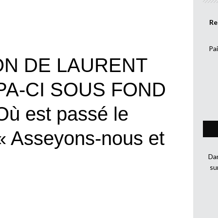
Re
Pai
N DE LAURENT
PA-CI SOUS FOND
ù est passé le
« Asseyons-nous et
Dan
su