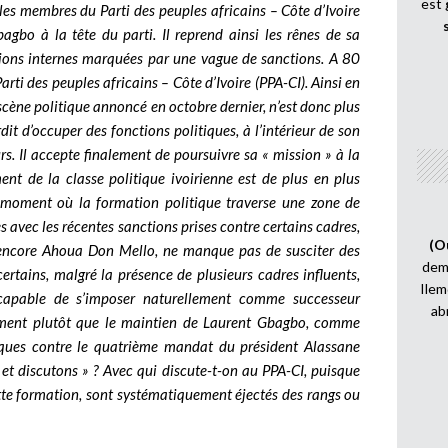
est
les membres du Parti des peuples africains – Côte d’Ivoire
agbo à la tête du parti. Il reprend ainsi les rênes de sa
sions internes marquées par une vague de sanctions.
A 80
rti des peuples africains – Côte d’Ivoire (PPA-CI). Ainsi en
 scène politique annoncé en octobre dernier, n’est donc plus
dit d’occuper des fonctions politiques, à l’intérieur de son
rs. Il accepte finalement de poursuivre sa « mission » à la
ent de la classe politique ivoirienne est de plus en plus
 moment où la formation politique traverse une zone de
s avec les récentes sanctions prises contre certains cadres,
(O
encore Ahoua Don Mello, ne manque pas de susciter des
demi
certains, malgré la présence de plusieurs cadres influents,
Ilem
capable de s’imposer naturellement comme successeur
ab
iment plutôt que le maintien de Laurent Gbagbo, comme
tiques contre le quatrième mandat du président Alassane
 et discutons » ? Avec qui discute-t-on au PPA-CI, puisque
tte formation, sont systématiquement éjectés des rangs ou