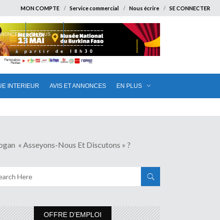
MON COMPTE
Service commercial
Nous écrire
SE CONNECTER
ANNONCES
EN PLUS
UE INTERIEUR
AVIS ET ANNONCES
EN PLUS
 « Asseyons-Nous Et Discutons » ?
OFFRE D’EMPLOI