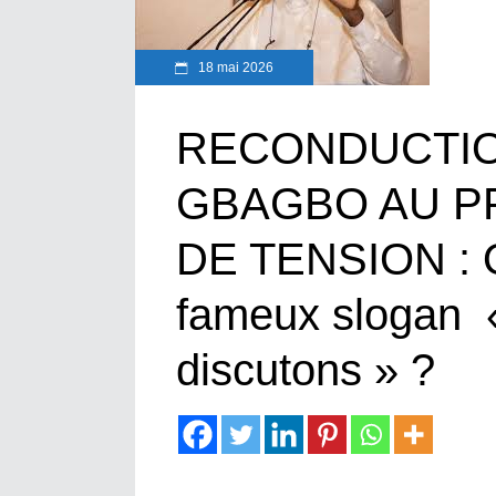
18 mai 2026
RECONDUCTIO
GBAGBO AU P
DE TENSION : O
fameux slogan 
discutons » ?