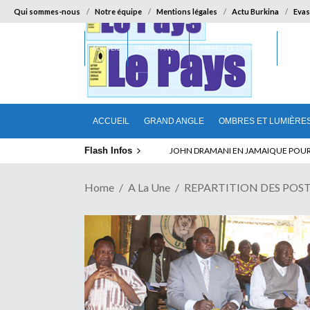
Qui sommes-nous
Notre équipe
Mentions légales
Actu Burkina
Evas
ACCUEIL
GRAND ANGLE
OMBRES ET LUMIÈRES
SUR LA
ACCUEIL
GRAND ANGLE
OMBRES ET LUMIÈRE
Flash Infos
ELECTION DE TALON A LA TETE DU SENA
Home
A La Une
REPARTITION DES POSTES