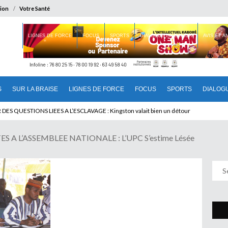
ion
Votre Santé
 BRAISE
LIGNES DE FORCE
FOCUS
SPORTS
DIALOGUE INTERIEUR
AVIS ET 
S
SUR LA BRAISE
LIGNES DE FORCE
FOCUS
SPORTS
DIALOG
T BENINOIS : Quand Patrice quitte le pouvoir sans partir !
 A L’ASSEMBLEE NATIONALE : L’UPC S’estime Lésée