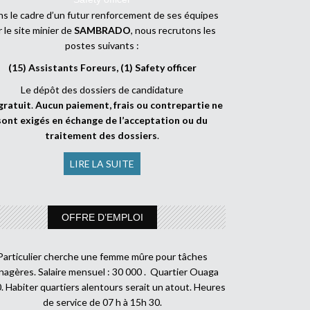
s le cadre d’un futur renforcement de ses équipes
r le site minier de
SAMBRADO
, nous recrutons les
postes suivants :
(15) Assistants Foreurs, (1) Safety officer
Le dépôt des dossiers de candidature
gratuit
.
Aucun paiement, frais ou contrepartie ne
sont exigés en échange de l’acceptation ou du
traitement des dossiers
.
LIRE LA SUITE
OFFRE D’EMPLOI
Particulier cherche une femme mûre pour tâches
agères. Salaire mensuel : 30 000 . Quartier Ouaga
. Habiter quartiers alentours serait un atout. Heures
de service de 07 h à 15h 30.