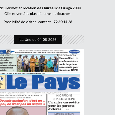
ticulier met en location
des bureaux
à Ouaga 2000.
Clim et ventilos plus débarras et douches.
Possibilité de visiter , contact :
72 60 14 28
La Une du 04-08-2026