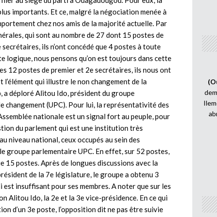
rnier au siège du parti à Ouagadougou. Pour eux, la
 plus importants. Et ce, malgré la négociation menée à
portement chez nos amis de la majorité actuelle. Par
nérales, qui sont au nombre de 27 dont 15 postes de
 secrétaires, ils n’ont concédé que 4 postes à toute
tte logique, nous pensons qu’on est toujours dans cette
es 12 postes de premier et 2e secrétaires, ils nous ont
t l’élément qui illustre le non changement de la
(O
demi
», a déploré Alitou Ido, président du groupe
Ilem
le changement (UPC). Pour lui, la représentativité des
ab
Assemblée nationale est un signal fort au peuple, pour
stion du parlement qui est une institution très
au niveau national, ceux occupés au sein des
le groupe parlementaire UPC. En effet, sur 52 postes,
que 15 postes. Après de longues discussions avec la
résident de la 7e législature, le groupe a obtenu 3
i est insuffisant pour ses membres. A noter que sur les
n Alitou Ido, la 2e et la 3e vice-présidence. En ce qui
on d’un 3e poste, l’opposition dit ne pas être suivie