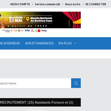
MON COMPTE
Service commercial
Nous écrire
SE CONNECTER
ANNONCES
EN PLUS
UE INTERIEUR
AVIS ET ANNONCES
EN PLUS
RECRUTEMENT (15) Assistants Foreurs et (1)
Safety officer