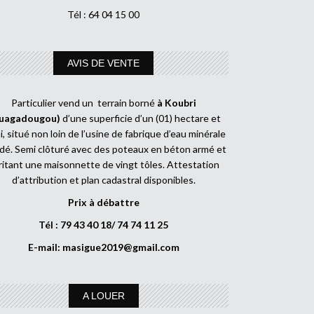
Tél : 64 04 15 00
AVIS DE VENTE
Particulier vend un terrain borné
à Koubri
uagadougou)
d’une superficie d’un (01) hectare et
, situé non loin de l’usine de fabrique d’eau minérale
dé. Semi clôturé avec des poteaux en béton armé et
ritant une maisonnette de vingt tôles. Attestation
d’attribution et plan cadastral disponibles.
Prix à débattre
Tél : 79 43 40 18/ 74 74 11 25
E-mail:
masigue2019@gmail.com
A LOUER