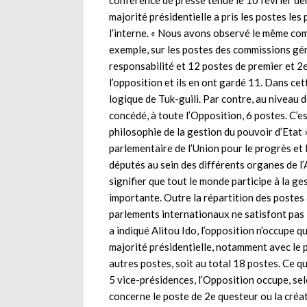
conférence de presse tenue le 10 février de
majorité présidentielle a pris les postes les
l’interne. « Nous avons observé le même com
exemple, sur les postes des commissions gé
responsabilité et 12 postes de premier et 2e
l’opposition et ils en ont gardé 11. Dans ce
logique de Tuk-guili. Par contre, au niveau d
concédé, à toute l’Opposition, 6 postes. C’es
philosophie de la gestion du pouvoir d’Etat 
parlementaire de l’Union pour le progrès et 
députés au sein des différents organes de l’
signifier que tout le monde participe à la ge
importante. Outre la répartition des postes 
parlements internationaux ne satisfont pas 
a indiqué Alitou Ido, l’opposition n’occupe 
majorité présidentielle, notamment avec le p
autres postes, soit au total 18 postes. Ce qu
5 vice-présidences, l’Opposition occupe, selo
concerne le poste de 2e questeur ou la créati