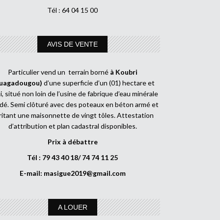
Tél : 64 04 15 00
AVIS DE VENTE
Particulier vend un terrain borné
à Koubri
uagadougou)
d’une superficie d’un (01) hectare et
, situé non loin de l’usine de fabrique d’eau minérale
dé. Semi clôturé avec des poteaux en béton armé et
ritant une maisonnette de vingt tôles. Attestation
d’attribution et plan cadastral disponibles.
Prix à débattre
Tél : 79 43 40 18/ 74 74 11 25
E-mail:
masigue2019@gmail.com
A LOUER