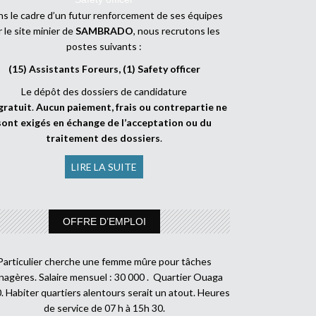
s le cadre d’un futur renforcement de ses équipes
r le site minier de
SAMBRADO
, nous recrutons les
postes suivants :
(15) Assistants Foreurs, (1) Safety officer
Le dépôt des dossiers de candidature
gratuit
.
Aucun paiement, frais ou contrepartie ne
sont exigés en échange de l’acceptation ou du
traitement des dossiers
.
LIRE LA SUITE
OFFRE D’EMPLOI
Particulier cherche une femme mûre pour tâches
agères. Salaire mensuel : 30 000 . Quartier Ouaga
. Habiter quartiers alentours serait un atout. Heures
de service de 07 h à 15h 30.