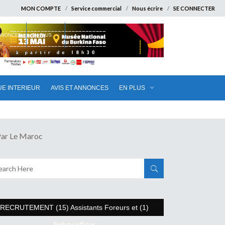
MON COMPTE
Service commercial
Nous écrire
SE CONNECTER
ANNONCES
EN PLUS
UE INTERIEUR
AVIS ET ANNONCES
EN PLUS
Par Le Maroc
RECRUTEMENT (15) Assistants Foreurs et (1)
Safety officer