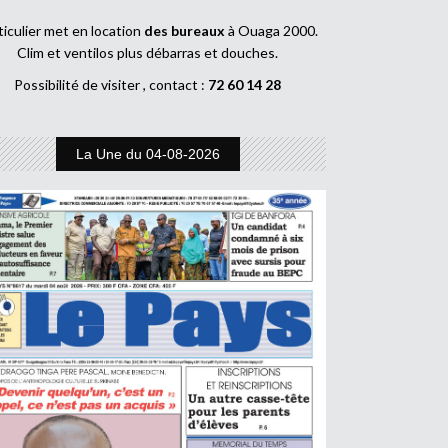
ticulier met en location
des bureaux
à Ouaga 2000.
Clim et ventilos plus débarras et douches.
Possibilité de visiter , contact :
72 60 14 28
La Une du 04-08-2026