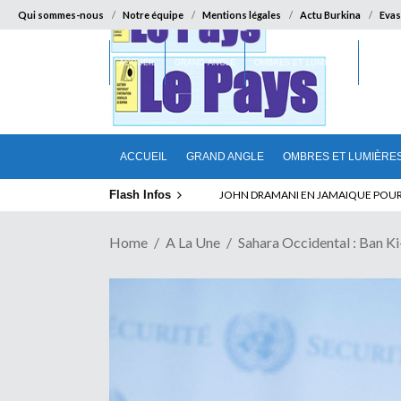
Qui sommes-nous
Notre équipe
Mentions légales
Actu Burkina
Evas
ACCUEIL
GRAND ANGLE
OMBRES ET LUMIÈRES
SUR LA
ACCUEIL
GRAND ANGLE
OMBRES ET LUMIÈRE
Flash Infos
ELECTION DE TALON A LA TETE DU SENA
Home
A La Une
Sahara Occidental : Ban 