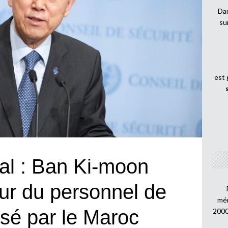
Dan
su
est
al : Ban Ki-moon
ur du personnel de
mén
lsé par le Maroc
2000