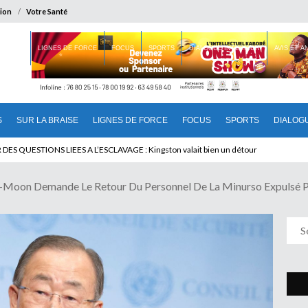
ion
Votre Santé
 BRAISE
LIGNES DE FORCE
FOCUS
SPORTS
DIALOGUE INTERIEUR
AVIS ET 
S
SUR LA BRAISE
LIGNES DE FORCE
FOCUS
SPORTS
DIALOG
T BENINOIS : Quand Patrice quitte le pouvoir sans partir !
Ki-Moon Demande Le Retour Du Personnel De La Minurso Expulsé 