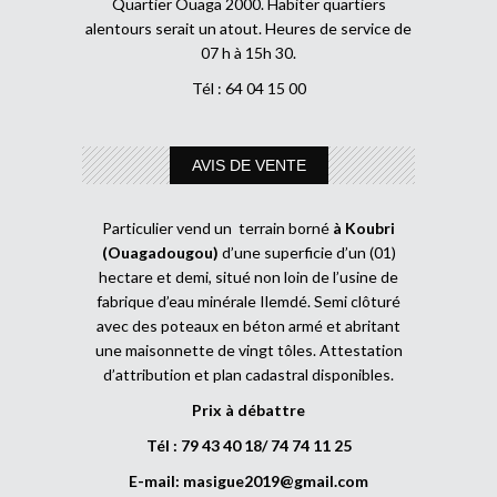
Quartier Ouaga 2000. Habiter quartiers
alentours serait un atout. Heures de service de
07 h à 15h 30.
Tél : 64 04 15 00
AVIS DE VENTE
Particulier vend un terrain borné
à Koubri
(Ouagadougou)
d’une superficie d’un (01)
hectare et demi, situé non loin de l’usine de
fabrique d’eau minérale Ilemdé. Semi clôturé
avec des poteaux en béton armé et abritant
une maisonnette de vingt tôles. Attestation
d’attribution et plan cadastral disponibles.
Prix à débattre
Tél : 79 43 40 18/ 74 74 11 25
E-mail:
masigue2019@gmail.com