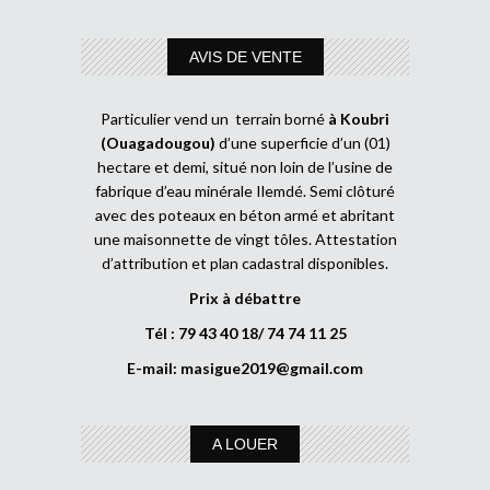
AVIS DE VENTE
Particulier vend un terrain borné
à Koubri
(Ouagadougou)
d’une superficie d’un (01)
hectare et demi, situé non loin de l’usine de
fabrique d’eau minérale Ilemdé. Semi clôturé
avec des poteaux en béton armé et abritant
une maisonnette de vingt tôles. Attestation
d’attribution et plan cadastral disponibles.
Prix à débattre
Tél : 79 43 40 18/ 74 74 11 25
E-mail:
masigue2019@gmail.com
A LOUER