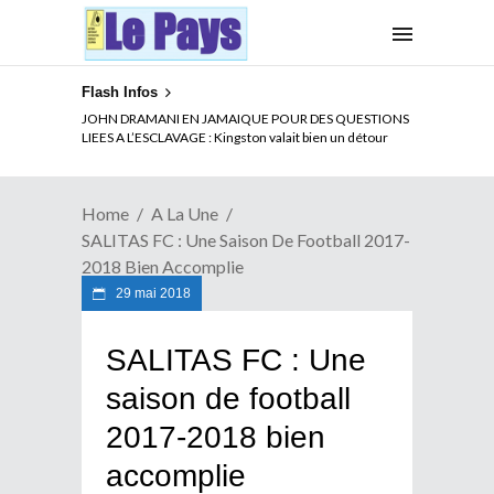
Flash Infos
ELECTION DE TALON A LA TETE DU SENAT BENINOIS :
JOHN DRAMANI EN JAMAIQUE POUR DES QUESTIONS
Quand Patrice quitte le pouvoir sans partir !
LIEES A L’ESCLAVAGE : Kingston valait bien un détour
Home
A La Une
SALITAS FC : Une Saison De Football 2017-
2018 Bien Accomplie
29 mai 2018
SALITAS FC : Une
saison de football
2017-2018 bien
accomplie