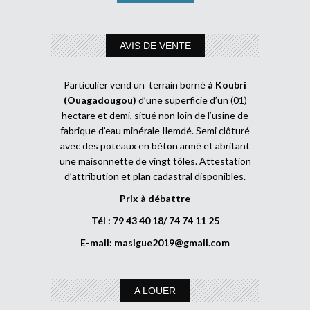
AVIS DE VENTE
Particulier vend un terrain borné
à Koubri
(Ouagadougou)
d’une superficie d’un (01)
hectare et demi, situé non loin de l’usine de
fabrique d’eau minérale Ilemdé. Semi clôturé
avec des poteaux en béton armé et abritant
une maisonnette de vingt tôles. Attestation
d’attribution et plan cadastral disponibles.
Prix à débattre
Tél : 79 43 40 18/ 74 74 11 25
E-mail:
masigue2019@gmail.com
A LOUER