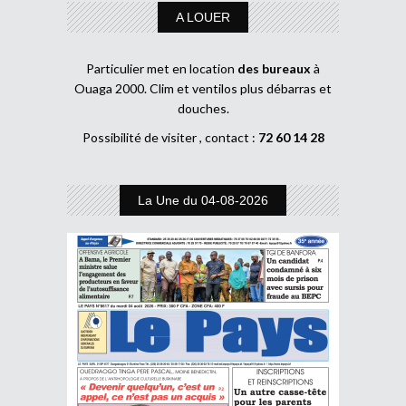
A LOUER
Particulier met en location
des bureaux
à
Ouaga 2000. Clim et ventilos plus débarras et
douches.
Possibilité de visiter , contact :
72 60 14 28
La Une du 04-08-2026