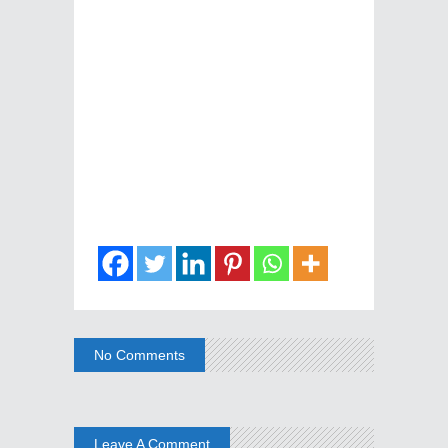
No Comments
Leave A Comment