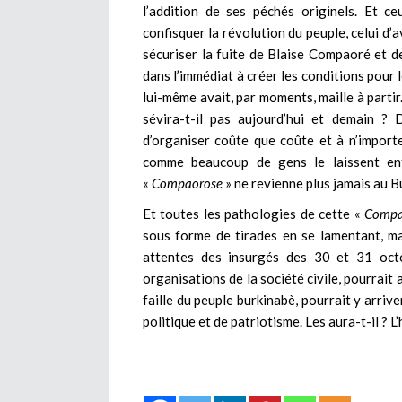
l’addition de ses péchés originels. Et ceu
confisquer la révolution du peuple, celui d
sécuriser la fuite de Blaise Compaoré et de 
dans l’immédiat à créer les conditions pou
lui-même avait, par moments, maille à partir
sévira-t-il pas aujourd’hui et demain ? 
d’organiser coûte que coûte et à n’importe
comme beaucoup de gens le laissent ent
«
Compaorose
» ne revienne plus jamais au B
Et toutes les pathologies de cette «
Compa
sous forme de tirades en se lamentant, ma
attentes des insurgés des 30 et 31 octo
organisations de la société civile, pourrait
faille du peuple burkinabè, pourrait y arriv
politique et de patriotisme. Les aura-t-il ? L’