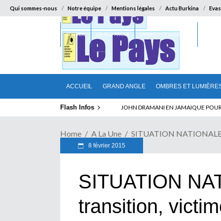
Qui sommes-nous
Notre équipe
Mentions légales
Actu Burkina
Evas
ACCUEIL
GRAND ANGLE
OMBRES ET LUMIÈRES
SUR LA
ACCUEIL
GRAND ANGLE
OMBRES ET LUMIÈRE
Flash Infos
JOHN DRAMANI EN JAMAIQUE POUR DES
Home
A La Une
SITUATION NATIONALE : La
8 février 2015
SITUATION NAT
transition, vict