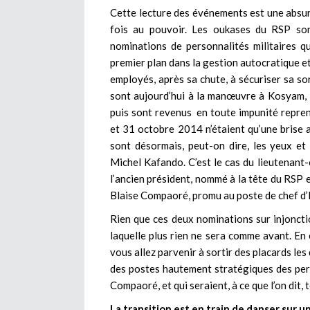
Cette lecture des événements est une absurd
fois au pouvoir. Les oukases du RSP sont
nominations de personnalités militaires q
premier plan dans la gestion autocratique e
employés, après sa chute, à sécuriser sa sor
sont aujourd’hui à la manœuvre à Kosyam,
puis sont revenus en toute impunité repre
et 31 octobre 2014 n’étaient qu’une brise a
sont désormais, peut-on dire, les yeux et
Michel Kafando. C’est le cas du lieutenant
l’ancien président, nommé à la tête du RSP e
Blaise Compaoré, promu au poste de chef d’E
Rien que ces deux nominations sur injoncti
laquelle plus rien ne sera comme avant. En 
vous allez parvenir à sortir des placards le
des postes hautement stratégiques des perso
Compaoré, et qui seraient, à ce que l’on dit, 
La transition est en train de danser sur u