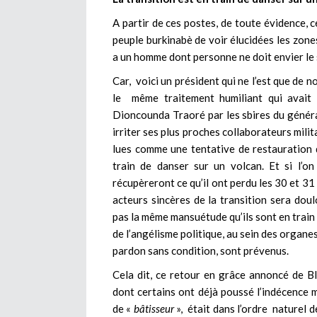
A partir de ces postes, de toute évidence, ce
peuple burkinabè de voir élucidées les zone
a un homme dont personne ne doit envier le s
Car, voici un président qui ne l’est que de no
le même traitement humiliant qui avait é
Dioncounda Traoré par les sbires du généra
irriter ses plus proches collaborateurs mili
lues comme une tentative de restauration 
train de danser sur un volcan. Et si l’o
récupèreront ce qu’il ont perdu les 30 et 31
acteurs sincères de la transition sera do
pas la même mansuétude qu’ils sont en train 
de l’angélisme politique, au sein des organes 
pardon sans condition, sont prévenus.
Cela dit, ce retour en grâce annoncé de B
dont certains ont déjà poussé l’indécence mo
de «
bâtisseur
», était dans l’ordre naturel d