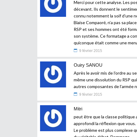
Merci pour cette analyse. Les po
décevant. Ils donnent le sentim
connu notemment la soif d’une no
Blaise Compaoré, n’a pas sa plac
RSP et ses hommes ont été format
son système. Ce formatage a cond
quiconque était comme une menac
9 février 2015
Ouiry SANOU
Après le avoir mis de l’ordre au 
même une dissolution du RSP qui 
autres composantes de l’armée na
9 février 2015
Mitri
peut être que la classe politique
approfondi la réflexion que vous.
Le problème est plus complexe que
du véritable débat. Dommage