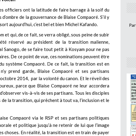
s officiers ont la latitude de faire barrage à la soif du
s d’ombre de la gouvernance de Blaise Compaoré. S’il y
ort aujourd’hui, c’est bel et bien Michel Kafando.
Par
m et qui, de ce fait, se verra obligé, sous peine de subir
té réservé au président de la transition malienne,
l Sanogo, de se faire tout petit à Kosyam pour ne pas
taires. De ce point de vue, ces nominations peuvent être
du système Compaoré. De ce fait, la transition est en
n n’y prend garde, Blaise Compaoré et ses partisans
 octobre 2014, par la volonté du canon. Et le réveil des
uloureux, parce que Blaise Compaoré ne leur accordera
d’observer vis-à-vis de ses partisans. Tous les disciples
de la transition, qui prêchent à tout va, l’inclusion et le
laise Compaoré via le RSP et ses partisans politiques
rale et politique jusqu’à ne retenir de lui que l’image
es choses. En réalité, la transition est en train de payer