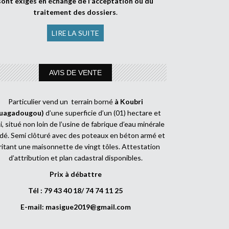
sont exigés en échange de l’acceptation ou du
traitement des dossiers
.
LIRE LA SUITE
AVIS DE VENTE
Particulier vend un terrain borné
à Koubri
uagadougou)
d’une superficie d’un (01) hectare et
, situé non loin de l’usine de fabrique d’eau minérale
dé. Semi clôturé avec des poteaux en béton armé et
ritant une maisonnette de vingt tôles. Attestation
d’attribution et plan cadastral disponibles.
Prix à débattre
Tél : 79 43 40 18/ 74 74 11 25
E-mail:
masigue2019@gmail.com