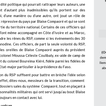
ité politique qui pourrait rattraper leurs auteurs, une
 d’autant plus inadmissibles qu’ils portent sur des
ui, d’une manière ou d’une autre, ont joué un rôle de
t répressive du pays par Blaise Compaoré et qui se sont
tie du territoire national. Certains de ces officiers qui
 l’ont même accompagné en Côte d’Ivoire et au Maroc,
ndre les rênes du RSP, comme si les événements des 30
nodine. Ces officiers, de part la seule volonté du RSP,
 les oreilles de Blaise Compaoré auprès du président
(O
-colonel Moussa Céleste Coulibaly, ex-aide de camp de
demi
t du colonel Boureima Kiéré, fidèle parmi les fidèles de
Ilem
tat-major particulier à la présidence du Faso.
ab
on du RSP suffisent pour battre en brèche l’idée selon
effet, dites-nous, messieurs de la transition, comment
s dossiers sales du système Compaoré, tout en plaçant à
nnalités militaires qui ont servi jusqu’au bout Blaise
toujours en contact avec lui.
n volcan