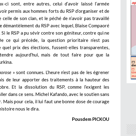
x-ci sont, entre autres, celui d’avoir laissé l’armée
’avoir permis aux hommes forts du RSP d’organiser et de
celle de son clan, et le péché de n’avoir pas travaillé
r le démantèlement du RSP avec lequel, Blaise Compaoré
. Si le RSP a pu sévir contre son géniteur, contre qui ne
De ce qui précède, la question prioritaire n’est pas
 quel prix des élections, fussent-elles transparentes,
endre aujourd’hui, mais de tout faire pour que la
urkina.
orose
» sont connues. L’heure n’est pas de les égrener
is de leur apporter des traitements à la hauteur des
bre. Et la dissolution du RSP, comme l’exigent les
 aller dans ce sens. Michel Kafando, avec le soutien sans
er. Mais pour cela, il lui faut une bonne dose de courage
histoire nous le dira.
Pousdem PICKOU