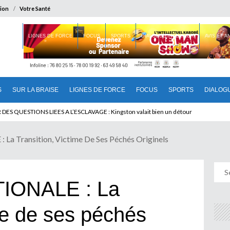
ion
Votre Santé
 BRAISE
LIGNES DE FORCE
FOCUS
SPORTS
DIALOGUE INTERIEUR
AVIS ET 
S
SUR LA BRAISE
LIGNES DE FORCE
FOCUS
SPORTS
DIALOG
 QUESTIONS LIEES A L’ESCLAVAGE : Kingston valait bien un détour
 Transition, Victime De Ses Péchés Originels
IONALE : La
ime de ses péchés