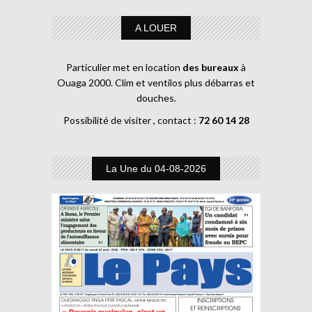
A LOUER
Particulier met en location
des bureaux
à
Ouaga 2000. Clim et ventilos plus débarras et
douches.
Possibilité de visiter , contact :
72 60 14 28
La Une du 04-08-2026