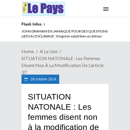
Flash Infos
ABSENCE PROLONGEE DE PAUL BIYA DU CAMEROUN :
Qui pilote le Cameroun ?
Home
A La Une
SITUATION NATONALE : Les Femmes
Disent Non À La Modification De L’article
37
28 octobre 2014
SITUATION
NATONALE : Les
femmes disent non
à la modification de