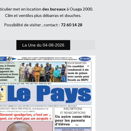
ticulier met en location
des bureaux
à Ouaga 2000.
Clim et ventilos plus débarras et douches.
Possibilité de visiter , contact :
72 60 14 28
La Une du 04-08-2026