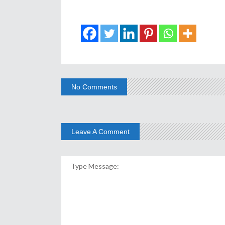
No Comments
Leave A Comment