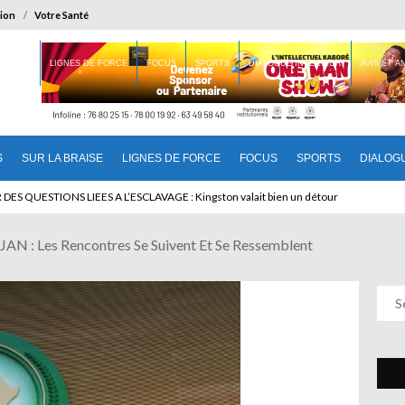
ion
Votre Santé
 BRAISE
LIGNES DE FORCE
FOCUS
SPORTS
DIALOGUE INTERIEUR
AVIS ET 
S
SUR LA BRAISE
LIGNES DE FORCE
FOCUS
SPORTS
DIALOG
T BENINOIS : Quand Patrice quitte le pouvoir sans partir !
: Les Rencontres Se Suivent Et Se Ressemblent