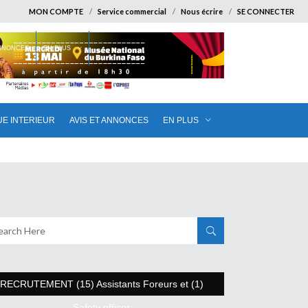
MON COMPTE
Service commercial
Nous écrire
SE CONNECTER
ANNONCES
EN PLUS
UE INTERIEUR
AVIS ET ANNONCES
EN PLUS
RECRUTEMENT (15) Assistants Foreurs et (1)
Safety officer