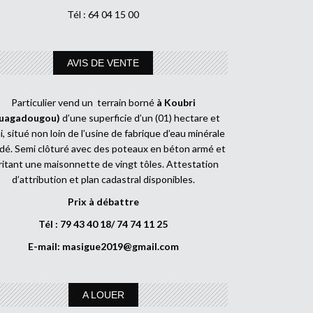
Tél : 64 04 15 00
AVIS DE VENTE
Particulier vend un terrain borné
à Koubri
uagadougou)
d’une superficie d’un (01) hectare et
, situé non loin de l’usine de fabrique d’eau minérale
dé. Semi clôturé avec des poteaux en béton armé et
ritant une maisonnette de vingt tôles. Attestation
d’attribution et plan cadastral disponibles.
Prix à débattre
Tél : 79 43 40 18/ 74 74 11 25
E-mail:
masigue2019@gmail.com
A LOUER