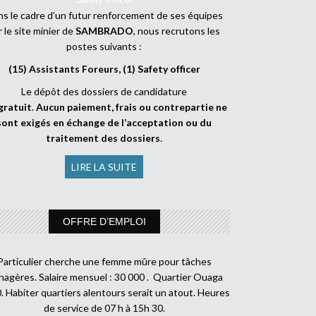
s le cadre d’un futur renforcement de ses équipes
r le site minier de
SAMBRADO
, nous recrutons les
postes suivants :
(15) Assistants Foreurs, (1) Safety officer
Le dépôt des dossiers de candidature
gratuit
.
Aucun paiement, frais ou contrepartie ne
sont exigés en échange de l’acceptation ou du
traitement des dossiers
.
LIRE LA SUITE
OFFRE D’EMPLOI
Particulier cherche une femme mûre pour tâches
agères. Salaire mensuel : 30 000 . Quartier Ouaga
. Habiter quartiers alentours serait un atout. Heures
de service de 07 h à 15h 30.