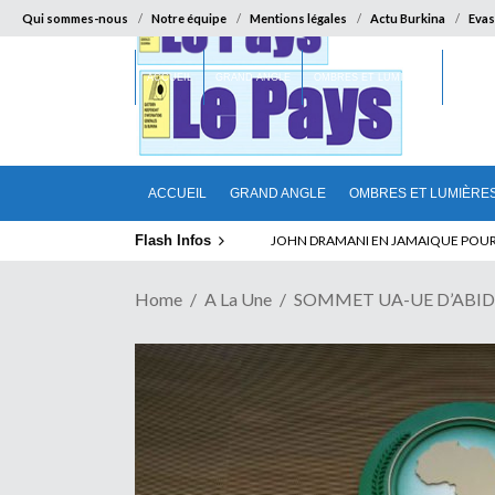
Qui sommes-nous
Notre équipe
Mentions légales
Actu Burkina
Evas
ACCUEIL
GRAND ANGLE
OMBRES ET LUMIÈRES
SUR LA
ACCUEIL
GRAND ANGLE
OMBRES ET LUMIÈRE
Flash Infos
ELECTION DE TALON A LA TETE DU SENA
Home
A La Une
SOMMET UA-UE D’ABIDJAN 