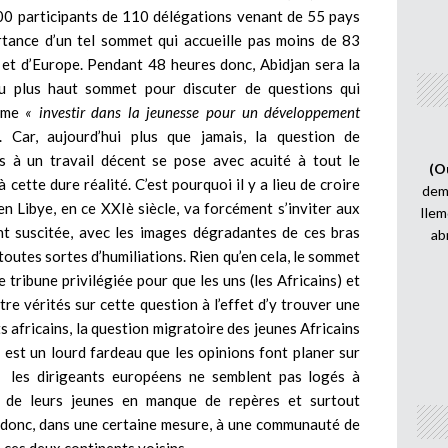
00 participants de 110 délégations venant de 55 pays
ortance d’un tel sommet qui accueille pas moins de 83
 et d’Europe. Pendant 48 heures donc, Abidjan sera la
au plus haut sommet pour discuter de questions qui
hème
« investir dans la jeunesse pour un développement
Car, aujourd’hui plus que jamais, la question de
ès à un travail décent se pose avec acuité à tout le
(O
 cette dure réalité. C’est pourquoi il y a lieu de croire
demi
n Libye, en ce XXIè siècle, va forcément s’inviter aux
Ilem
ont suscitée, avec les images dégradantes de ces bras
ab
 toutes sortes d’humiliations. Rien qu’en cela, le sommet
e tribune privilégiée pour que les uns (les Africains) et
tre vérités sur cette question à l’effet d’y trouver une
nts africains, la question migratoire des jeunes Africains
 est un lourd fardeau que les opinions font planer sur
é, les dirigeants européens ne semblent pas logés à
on de leurs jeunes en manque de repères et surtout
t donc, dans une certaine mesure, à une communauté de