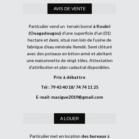
AVIS DE VENTE
Particulier vend un terrain borné
à Koubri
(Ouagadougou)
d’une superficie d’un (01)
hectare et demi, situé non loin de l’usine de
fabrique d’eau minérale Ilemdé. Semi clôturé
avec des poteaux en béton armé et abritant
une maisonnette de vingt tôles. Attestation
d’attribution et plan cadastral disponibles.
Prix à débattre
Tél : 79 43 40 18/ 74 74 11 25
E-mail:
masigue2019@gmail.com
A LOUER
Particulier met en location
des bureaux
à