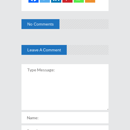
No Comments
Leave A Comment