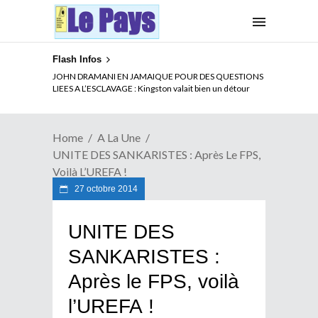
Flash Infos
ELECTION DE TALON A LA TETE DU SENAT BENINOIS :
JOHN DRAMANI EN JAMAIQUE POUR DES QUESTIONS
Quand Patrice quitte le pouvoir sans partir !
LIEES A L’ESCLAVAGE : Kingston valait bien un détour
Home
A La Une
UNITE DES SANKARISTES : Après Le FPS,
Voilà L’UREFA !
27 octobre 2014
UNITE DES
SANKARISTES :
Après le FPS, voilà
l’UREFA !