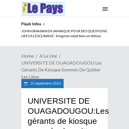
Flash Infos
ELECTION DE TALON A LA TETE DU SENAT BENINOIS :
JOHN DRAMANI EN JAMAIQUE POUR DES QUESTIONS
Quand Patrice quitte le pouvoir sans partir !
LIEES A L’ESCLAVAGE : Kingston valait bien un détour
Home
A La Une
UNIVERSITE DE OUAGADOUGOU:Les
Gérants De Kiosque Sommés De Quitter
Les Lieux
15 septembre 2014
UNIVERSITE DE
OUAGADOUGOU:Les
gérants de kiosque