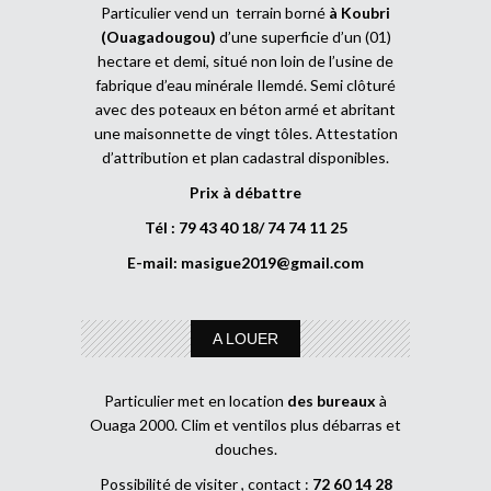
Particulier vend un terrain borné
à Koubri
(Ouagadougou)
d’une superficie d’un (01)
hectare et demi, situé non loin de l’usine de
fabrique d’eau minérale Ilemdé. Semi clôturé
avec des poteaux en béton armé et abritant
une maisonnette de vingt tôles. Attestation
d’attribution et plan cadastral disponibles.
Prix à débattre
Tél : 79 43 40 18/ 74 74 11 25
E-mail:
masigue2019@gmail.com
A LOUER
Particulier met en location
des bureaux
à
Ouaga 2000. Clim et ventilos plus débarras et
douches.
Possibilité de visiter , contact :
72 60 14 28