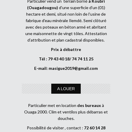
Particulier vend un terrain borné
à Koubri
(Ouagadougou)
d’une superficie d’un (01)
hectare et demi, situé non loin de l’usine de
fabrique d’eau minérale Ilemdé. Semi clôturé
avec des poteaux en béton armé et abritant
une maisonnette de vingt tôles. Attestation
d’attribution et plan cadastral disponibles.
Prix à débattre
Tél : 79 43 40 18/ 74 74 11 25
E-mail:
masigue2019@gmail.com
A LOUER
Particulier met en location
des bureaux
à
Ouaga 2000. Clim et ventilos plus débarras et
douches.
Possibilité de visiter , contact :
72 60 14 28