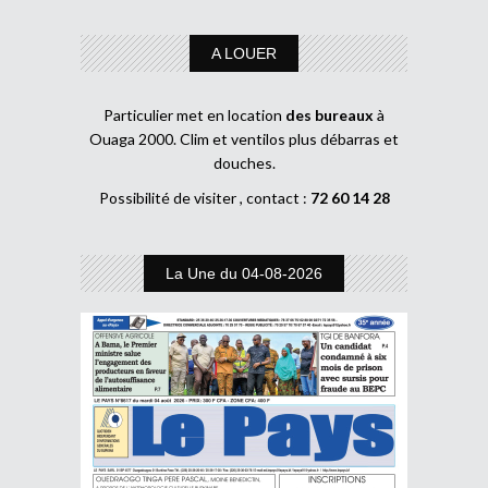
A LOUER
Particulier met en location
des bureaux
à
Ouaga 2000. Clim et ventilos plus débarras et
douches.
Possibilité de visiter , contact :
72 60 14 28
La Une du 04-08-2026