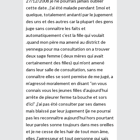
27/12/2008 je ne pourrais jamais oublier
cette date , j’ai été malade pendant 1moi et
quelque, totalement anéanti par le jugement
des uns et des autres car la plupart des gens
juge sans connaître les faits et
automatiquement c’est la fille qui voulait
.quand mon père ma amené au district de
yennega pour ma consultation on a trouver
deux sage femme ( deux mères qui avait
certainement des filles) qui m’ont amené
dans leur salle de consultation, sans me
connaître elles se sont permise de me jugé, a
m’agressé moralement en disant “on vous
connais vous les jeunes filles d’aujourd’hui
arrête de pleurer ferme ta bouche et sors
d’ici” ,j’ai pas été consulter par ses dames
mais blaissé par leur jugement (je ne pourrai
pas les reconnaître aujourd’hui hors pourtant
leur paroles sonne toujours dans mes oreilles
et je ne cesse de les haïr de tout mon âme,
elles ,l’agresseur et tout personne qui sais