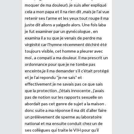
moquer de ma douleur). je suis aller expliqué
cela a mon papa et il na rien dit ,mais je l’ai vue
retenir ses l’arme et les yeux tout rouge il ma
juste dit allons a yalgado alors. Une fois laba
je fut examiner par un gynécologue , en
examina il a su que je venais de perdre ma
virginité car l’hymne récemment déchiré été
toujours visible, cet homme a pleurer avec
moi , a compati a ma douleur. Il ma prescrit un
ordonnance pour que je ne tombe pas
enceinte,je il ma demander s’il c’était protégé
et je l’ai repondu “je ne sais” et
effectivement je ne savais pas ce que sais
que la protection , j’étais innocente , j’avais
pas de notion sur les rapports sexuelle on
abordait pas cet genre de sujet a la maison .
donc suite a ma réponse il ma dit d’aller faire
un prélèvement de sperme au laboratoire
national et ma ensuite conduit chez un de
ses collègues qui traite le VIH pour qu’il