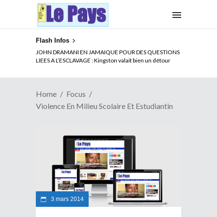
Flash Infos
ELECTION DE TALON A LA TETE DU SENAT BENINOIS :
JOHN DRAMANI EN JAMAIQUE POUR DES QUESTIONS
Quand Patrice quitte le pouvoir sans partir !
LIEES A L’ESCLAVAGE : Kingston valait bien un détour
Home
Focus
Violence En Milieu Scolaire Et Estudiantin
3 mars 2014