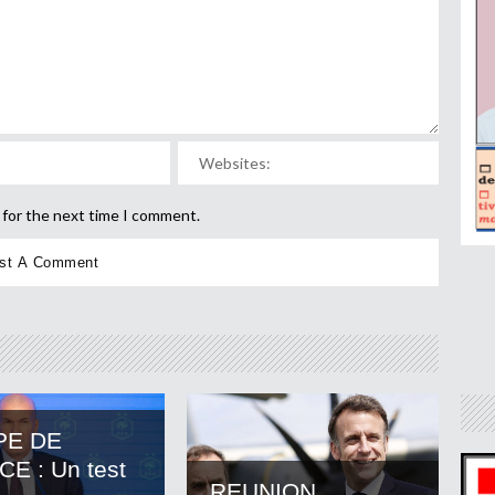
 for the next time I comment.
PE DE
E : Un test
REUNION