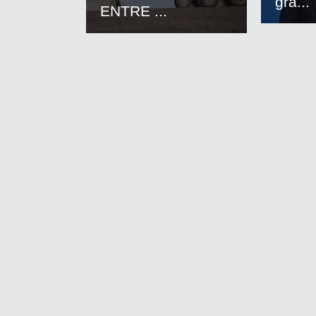
gra...
ENTRE ...