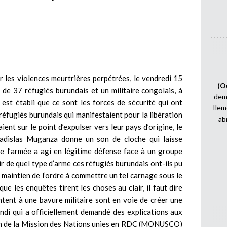
ur les violences meurtrières perpétrées, le vendredi 15
(O
 de 37 réfugiés burundais et un militaire congolais, à
demi
est établi que ce sont les forces de sécurité qui ont
Ilem
réfugiés burundais qui manifestaient pour la libération
ab
ient sur le point d’expulser vers leur pays d’origine, le
Ladislas Muganza donne un son de cloche qui laisse
ue l’armée a agi en légitime défense face à un groupe
ir de quel type d’arme ces réfugiés burundais ont-ils pu
 maintien de l’ordre à commettre un tel carnage sous le
e les enquêtes tirent les choses au clair, il faut dire
ntent à une bavure militaire sont en voie de créer une
ndi qui a officiellement demandé des explications aux
sion de la Mission des Nations unies en RDC (MONUSCO)