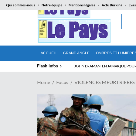
Qui sommes-nous
Notre équipe
Mentions légales
Actu Burkina
Evas
ACCUEIL
GRAND ANGLE
OMBRES ET LUMIÈRES
SUR LA
ACCUEIL
GRAND ANGLE
OMBRES ET LUMIÈRE
Flash Infos
ELECTION DE TALON A LA TETE DU SENA
Home
Focus
VIOLENCES MEURTRIERES A 