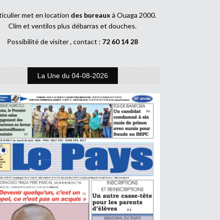
ticulier met en location
des bureaux
à Ouaga 2000.
Clim et ventilos plus débarras et douches.
Possibilité de visiter , contact :
72 60 14 28
La Une du 04-08-2026