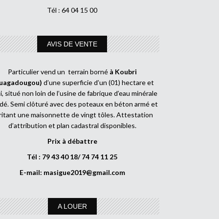
Tél : 64 04 15 00
AVIS DE VENTE
Particulier vend un terrain borné
à Koubri
uagadougou)
d’une superficie d’un (01) hectare et
, situé non loin de l’usine de fabrique d’eau minérale
dé. Semi clôturé avec des poteaux en béton armé et
ritant une maisonnette de vingt tôles. Attestation
d’attribution et plan cadastral disponibles.
Prix à débattre
Tél : 79 43 40 18/ 74 74 11 25
E-mail:
masigue2019@gmail.com
A LOUER