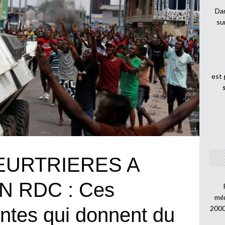
Dan
su
est
EURTRIERES A
 RDC : Ces
mén
2000
entes qui donnent du