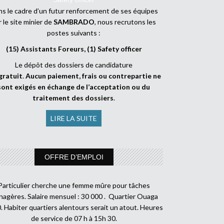
s le cadre d’un futur renforcement de ses équipes
r le site minier de
SAMBRADO
, nous recrutons les
postes suivants :
(15) Assistants Foreurs, (1) Safety officer
Le dépôt des dossiers de candidature
gratuit
.
Aucun paiement, frais ou contrepartie ne
sont exigés en échange de l’acceptation ou du
traitement des dossiers
.
LIRE LA SUITE
OFFRE D’EMPLOI
Particulier cherche une femme mûre pour tâches
agères. Salaire mensuel : 30 000 . Quartier Ouaga
. Habiter quartiers alentours serait un atout. Heures
de service de 07 h à 15h 30.