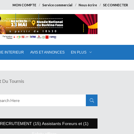
MON COMPTE
Service commercial
Nous écrire
SE CONNECTER
ANNONCES
EN PLUS
UE INTERIEUR
AVIS ET ANNONCES
EN PLUS
Du Tournis
RECRUTEMENT (15) Assistants Foreurs et (1)
Safety officer