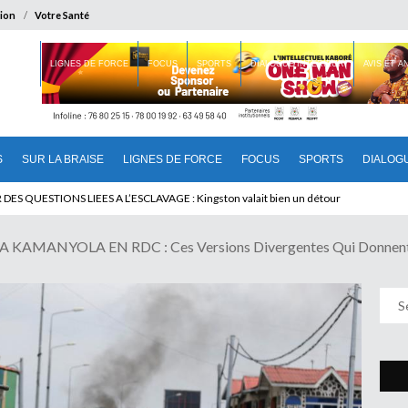
ion
Votre Santé
 BRAISE
LIGNES DE FORCE
FOCUS
SPORTS
DIALOGUE INTERIEUR
AVIS ET 
S
SUR LA BRAISE
LIGNES DE FORCE
FOCUS
SPORTS
DIALOG
T BENINOIS : Quand Patrice quitte le pouvoir sans partir !
KAMANYOLA EN RDC : Ces Versions Divergentes Qui Donnent 